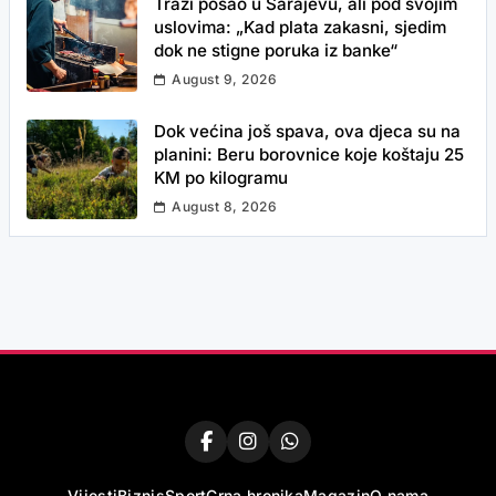
Traži posao u Sarajevu, ali pod svojim
uslovima: „Kad plata zakasni, sjedim
dok ne stigne poruka iz banke“
August 9, 2026
Dok većina još spava, ova djeca su na
planini: Beru borovnice koje koštaju 25
KM po kilogramu
August 8, 2026
Vijesti
Biznis
Sport
Crna hronika
Magazin
O nama