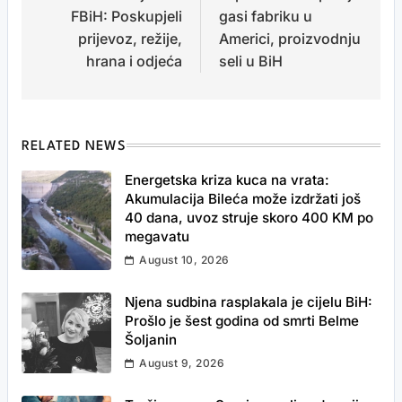
FBiH: Poskupjeli
gasi fabriku u
prijevoz, režije,
Americi, proizvodnju
hrana i odjeća
seli u BiH
RELATED NEWS
Energetska kriza kuca na vrata:
Akumulacija Bileća može izdržati još
40 dana, uvoz struje skoro 400 KM po
megavatu
August 10, 2026
Njena sudbina rasplakala je cijelu BiH:
Prošlo je šest godina od smrti Belme
Šoljanin
August 9, 2026