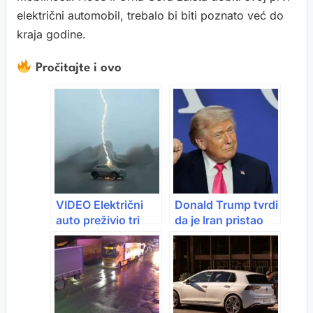
električni automobil, trebalo bi biti poznato već do
kraja godine.
Pročitajte i ovo
VIDEO Električni
Donald Trump tvrdi
auto preživio tri
da je Iran pristao
udara groma:
predati svoj uranij
Putnici ostali živi
SAD-u: “Blizu smo
mirovnog
sporazuma”