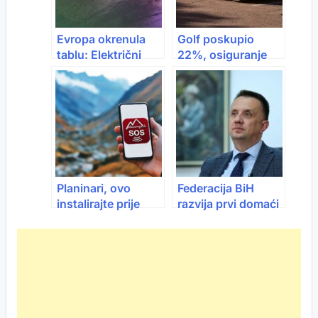
Evropa okrenula
Golf poskupio
tablu: Električni
22%, osiguranje
prvi put preskočili
43%: ADAC
benzince u EU
objavio koliko je
auto u Njemačkoj
skuplji nego ranije
Planinari, ovo
Federacija BiH
instalirajte prije
razvija prvi domaći
ture: Nova SOS
dron i proizvodnju
aplikacija zove GSS
baruta
i šalje lokaciju