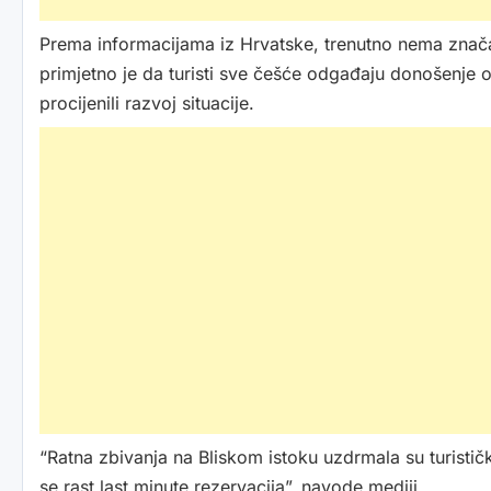
Prema informacijama iz Hrvatske, trenutno nema značaj
primjetno je da turisti sve češće odgađaju donošenje o
procijenili razvoj situacije.
“Ratna zbivanja na Bliskom istoku uzdrmala su turistič
se rast last minute rezervacija”, navode mediji.