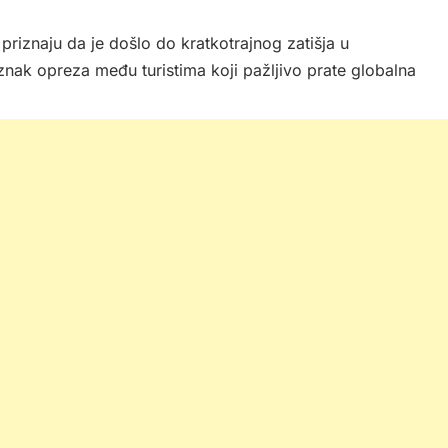
priznaju da je došlo do kratkotrajnog zatišja u
znak opreza među turistima koji pažljivo prate globalna