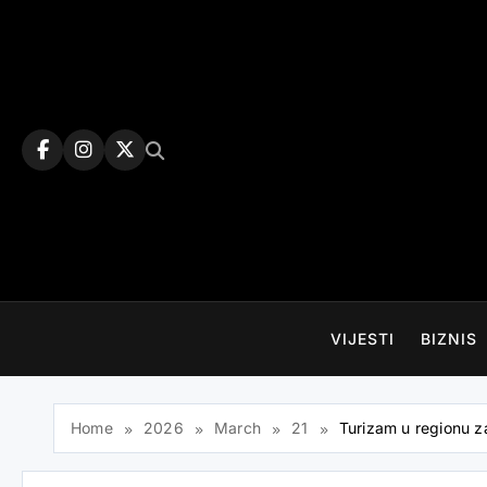
Skip
to
content
VIJESTI
BIZNIS
Home
2026
March
21
Turizam u regionu za