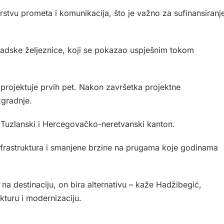
arstvu prometa i komunikacija, što je važno za sufinansiranj
radske željeznice, koji se pokazao uspješnim tokom
se projektuje prvih pet. Nakon završetka projektne
zgradnje.
, Tuzlanski i Hercegovačko-neretvanski kanton.
infrastruktura i smanjene brzine na prugama koje godinama
a destinaciju, on bira alternativu – kaže Hadžibegić,
kturu i modernizaciju.