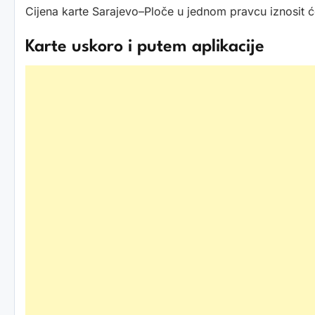
Cijena karte Sarajevo–Ploče u jednom pravcu iznosit
Karte uskoro i putem aplikacije