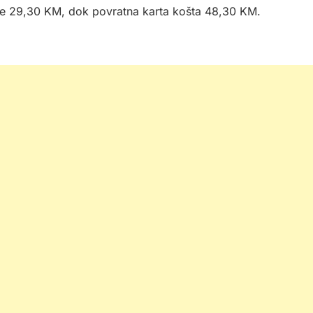
 će 29,30 KM, dok povratna karta košta 48,30 KM.