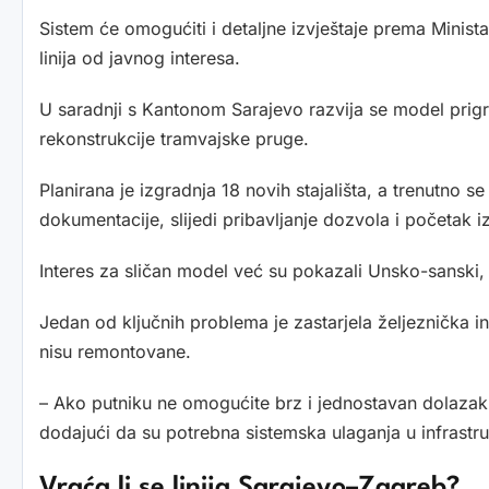
Sistem će omogućiti i detaljne izvještaje prema Minist
linija od javnog interesa.
U saradnji s Kantonom Sarajevo razvija se model prig
rekonstrukcije tramvajske pruge.
Planirana je izgradnja 18 novih stajališta, a trenutno 
dokumentacije, slijedi pribavljanje dozvola i početak i
Interes za sličan model već su pokazali Unsko-sanski
Jedan od ključnih problema je zastarjela željeznička 
nisu remontovane.
– Ako putniku ne omogućite brz i jednostavan dolazak n
dodajući da su potrebna sistemska ulaganja u infrastru
Vraća li se linija Sarajevo–Zagreb?