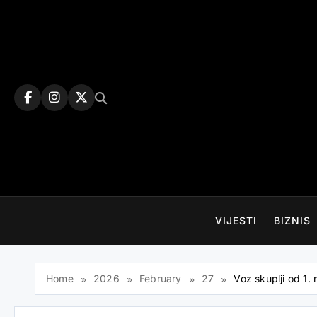
Skip
to
content
VIJESTI
BIZNIS
Home
2026
February
27
Voz skuplji od 1. 