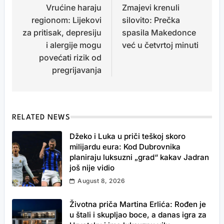
Vrućine haraju
Zmajevi krenuli
navigation
regionom: Lijekovi
silovito: Prečka
za pritisak, depresiju
spasila Makedonce
i alergije mogu
već u četvrtoj minuti
povećati rizik od
pregrijavanja
RELATED NEWS
Džeko i Luka u priči teškoj skoro
milijardu eura: Kod Dubrovnika
planiraju luksuzni „grad“ kakav Jadran
još nije vidio
August 8, 2026
Životna priča Martina Erlića: Rođen je
u štali i skupljao boce, a danas igra za