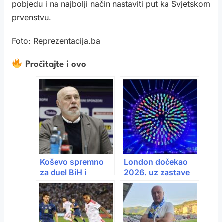
pobjedu i na najbolji način nastaviti put ka Svjetskom
prvenstvu.
Foto: Reprezentacija.ba
Pročitajte i ovo
Koševo spremno
London dočekao
za duel BiH i
2026. uz zastave
Sjeverne
BiH, Hrvatske,
Makedonije
Srbije, Crne Gore,
Slovenije i Sjeverne
Makedonije