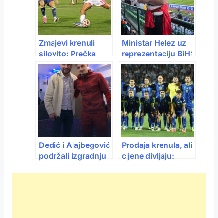
Zmajevi krenuli
Ministar Helez uz
silovito: Prečka
reprezentaciju BiH:
spasila Makedonce
“Sretno Zmajevi”
već u četvrtoj
minuti
Dedić i Alajbegović
Prodaja krenula, ali
podržali izgradnju
cijene divljaju:
džamije i islamskog
Karte za meč BiH –
centra u Salzburgu
Italija i do 2.200
KM