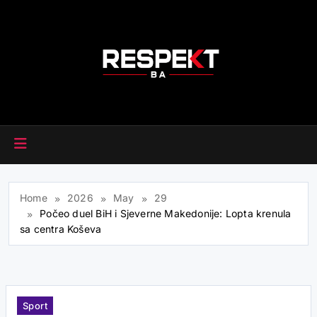
Skip
to
content
RESPEKT.BA
Home
2026
May
29
Počeo duel BiH i Sjeverne Makedonije: Lopta krenula
sa centra Koševa
Sport