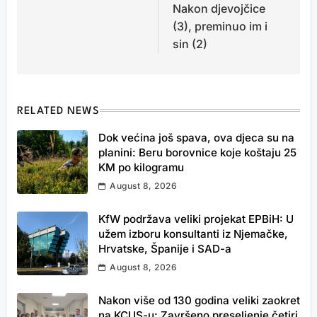
Nakon djevojčice
(3), preminuo im i
sin (2)
RELATED NEWS
Dok većina još spava, ova djeca su na
planini: Beru borovnice koje koštaju 25
KM po kilogramu
August 8, 2026
KfW podržava veliki projekat EPBiH: U
užem izboru konsultanti iz Njemačke,
Hrvatske, Španije i SAD-a
August 8, 2026
Nakon više od 130 godina veliki zaokret
na KCUS-u: Završeno preseljenje četiri