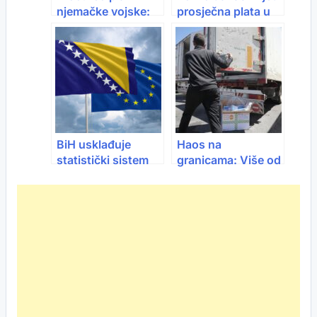
njemačke vojske:
prosječna plata u
Pripreme za ratni
BiH? Poređenje sa
scenarij već traju
zemljama regiona i
Evropske unije
BiH usklađuje
Haos na
statistički sistem
granicama: Više od
sa Evropskom
100 kamiona iz BiH
unijom
vraćeno, 2.000
tona robe ne može
u EU