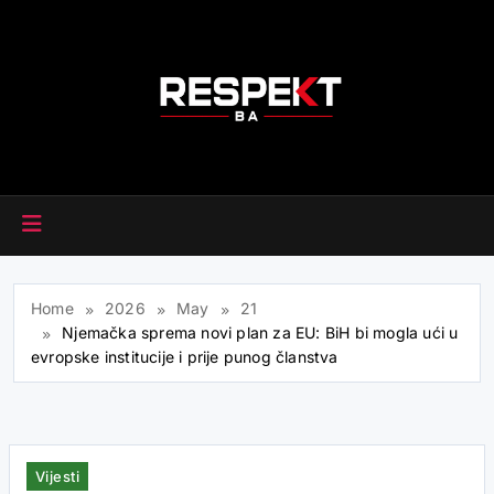
Skip
to
content
RESPEKT.BA
Home
2026
May
21
Njemačka sprema novi plan za EU: BiH bi mogla ući u
evropske institucije i prije punog članstva
Vijesti