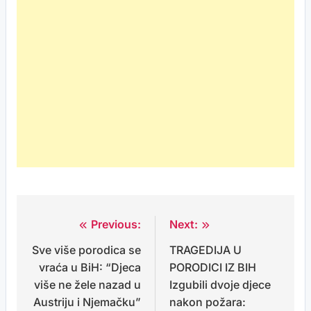
Previous:
Next:
Post
Sve više porodica se
TRAGEDIJA U
navigation
vraća u BiH: “Djeca
PORODICI IZ BIH
više ne žele nazad u
Izgubili dvoje djece
Austriju i Njemačku”
nakon požara: