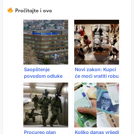
Pročitajte i ovo
Saopštenje
Novi zakon: Kupci
povodom odluke
će moći vratiti robu
Evropske unije o
bez objašnjenja
postepenoj zabrani
uvoza ruskog
prirodnog gasa
Procureo plan
Koliko danas vrijedi