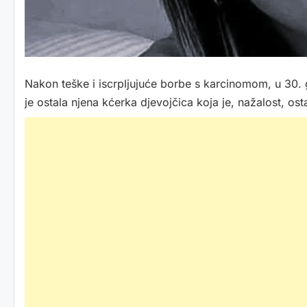
Nakon teške i iscrpljujuće borbe s karcinomom, u 30. 
je ostala njena kćerka djevojčica koja je, nažalost, os