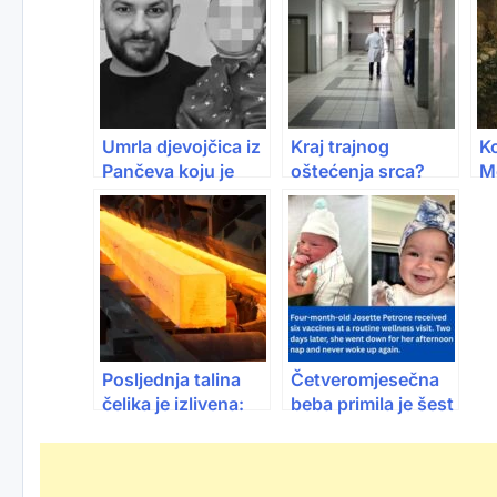
Umrla djevojčica iz
Kraj trajnog
Ko
Pančeva koju je
oštećenja srca?
Mo
otac spašavao iz
Nova terapija daje
je
plamena, otišla je
nadu milionima
na
svome ocu
l
B
Posljednja talina
Četveromjesečna
čelika je izlivena:
beba primila je šest
Nakon više od 130
vakcina: Dva dana
godina – Željezara
kasnije, otišla je na
je stala
popodnevnu