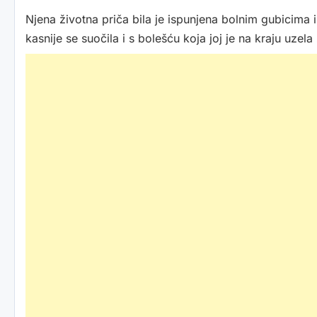
Njena životna priča bila je ispunjena bolnim gubicima i
kasnije se suočila i s bolešću koja joj je na kraju uzela 