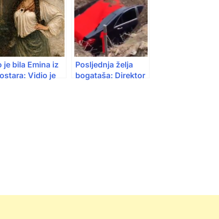
 je bila Emina iz
Posljednja želja
stara: Vidio je
bogataša: Direktor
dnom u bašti i
sahranjen uz
pisao najtužniju
luksuzni Mercedes
jubavnu pjesmu
alkana