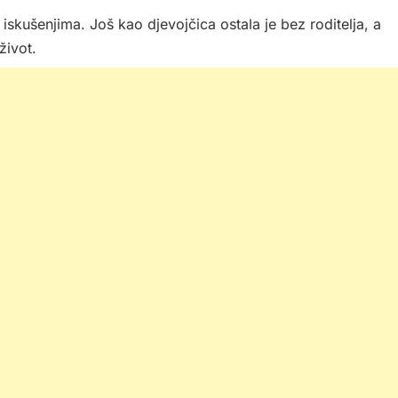
 iskušenjima. Još kao djevojčica ostala je bez roditelja, a
život.