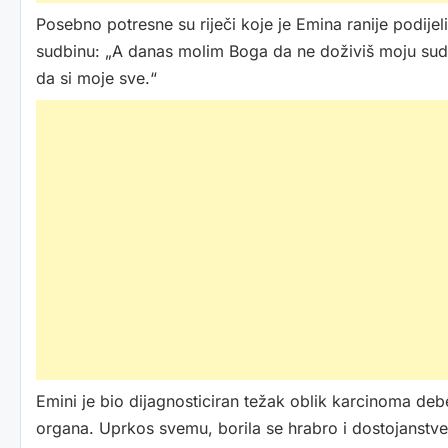
Posebno potresne su riječi koje je Emina ranije podije
sudbinu: „A danas molim Boga da ne doživiš moju sud
da si moje sve.“
Emini je bio dijagnosticiran težak oblik karcinoma debe
organa. Uprkos svemu, borila se hrabro i dostojanstv