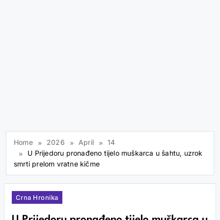
Home
2026
April
14
U Prijedoru pronađeno tijelo muškarca u šahtu, uzrok
smrti prelom vratne kičme
Crna Hronika
U Prijedoru pronađeno tijelo muškarca u