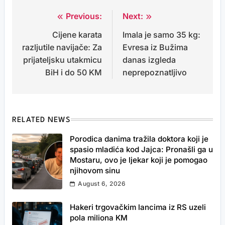
Previous:
Next:
Post
Cijene karata
Imala je samo 35 kg:
navigation
razljutile navijače: Za
Evresa iz Bužima
prijateljsku utakmicu
danas izgleda
BiH i do 50 KM
neprepoznatljivo
RELATED NEWS
Porodica danima tražila doktora koji je
spasio mladića kod Jajca: Pronašli ga u
Mostaru, ovo je ljekar koji je pomogao
njihovom sinu
August 6, 2026
Hakeri trgovačkim lancima iz RS uzeli
pola miliona KM