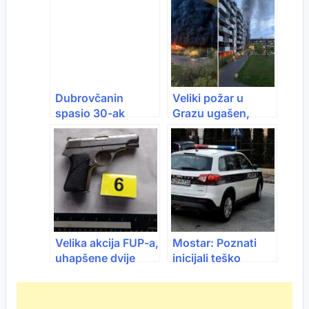
vozilu kod Pala
iz BiH dok se
fotografisao s
porodicom
Dubrovčanin
Veliki požar u
spasio 30-ak
Grazu ugašen,
života, ali
uzrok još nije
muškarca iz BiH
poznat
nije uspio: “Ovaj
put je bilo grozno”
Velika akcija FUP-a,
Mostar: Poznati
uhapšene dvije
inicijali teško
osobe, pronađeno
povrijeđenog
6 kg droge i oružje
muškarca nakon
napada u Potocima