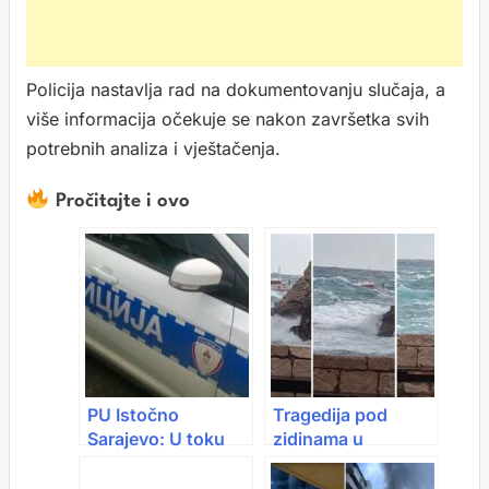
Policija nastavlja rad na dokumentovanju slučaja, a
više informacija očekuje se nakon završetka svih
potrebnih analiza i vještačenja.
Pročitajte i ovo
PU Istočno
Tragedija pod
Sarajevo: U toku
zidinama u
uviđaj nakon
Dubrovniku: Talasi
pronalaska tijela u
odnijeli muškarca