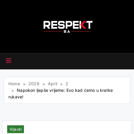
Skip
to
content
RESPEKT.BA
Home
2026
April
2
Napokon ljepše vrijeme: Evo kad ćemo u kratke
rukave!
Vijesti