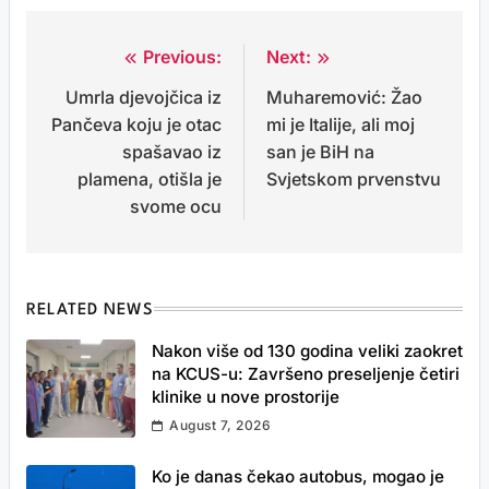
Previous:
Next:
Post
Umrla djevojčica iz
Muharemović: Žao
navigation
Pančeva koju je otac
mi je Italije, ali moj
spašavao iz
san je BiH na
plamena, otišla je
Svjetskom prvenstvu
svome ocu
RELATED NEWS
Nakon više od 130 godina veliki zaokret
na KCUS-u: Završeno preseljenje četiri
klinike u nove prostorije
August 7, 2026
Ko je danas čekao autobus, mogao je