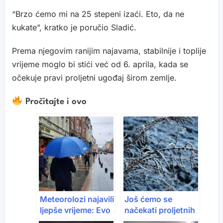
“Brzo ćemo mi na 25 stepeni izaći. Eto, da ne
kukate”, kratko je poručio Sladić.
Prema njegovim ranijim najavama, stabilnije i toplije
vrijeme moglo bi stići već od 6. aprila, kada se
očekuje pravi proljetni ugođaj širom zemlje.
Pročitajte i ovo
Meteorolozi najavili
Još ćemo se
ljepše vrijeme: Evo
načekati proljetnih
kada prestaju
dana: Objavljena