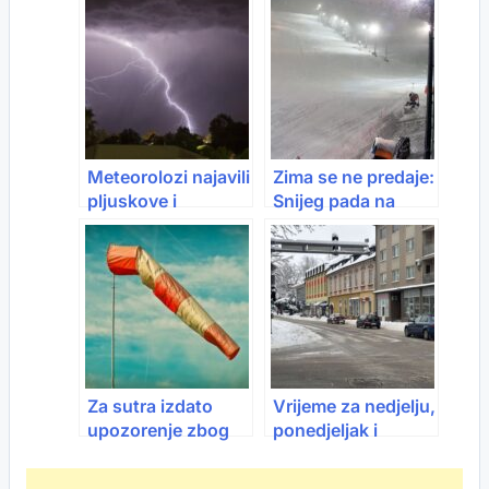
padavine
vremenska
prognoza za
naredne dvije
sedmice
Meteorolozi najavili
Zima se ne predaje:
pljuskove i
Snijeg pada na
grmljavinu: Vikend
Bjelašnici
donosi smirivanje
vremena
Za sutra izdato
Vrijeme za nedjelju,
upozorenje zbog
ponedjeljak i
vjetra
utorak: Jutra u
minusu, danju do