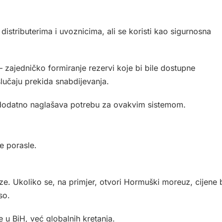
distributerima i uvoznicima, ali se koristi kao sigurnosna
– zajedničko formiranje rezervi koje bi bile dostupne
slučaju prekida snabdijevanja.
to dodatno naglašava potrebu za ovakvim sistemom.
e porasle.
rze. Ukoliko se, na primjer, otvori Hormuški moreuz, cijene 
so.
e u BiH, već globalnih kretanja.