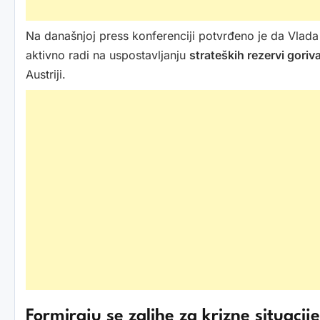
Na današnjoj press konferenciji potvrđeno je da Vlada F
aktivno radi na uspostavljanju
strateških rezervi goriv
Austriji.
Formiraju se zalihe za krizne situacije