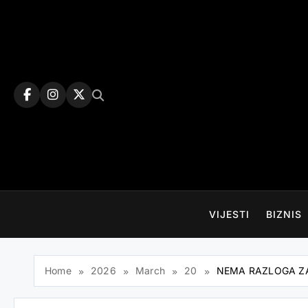
Skip
to
content
VIJESTI
BIZNIS
Home
2026
March
20
NEMA RAZLOGA ZA PA