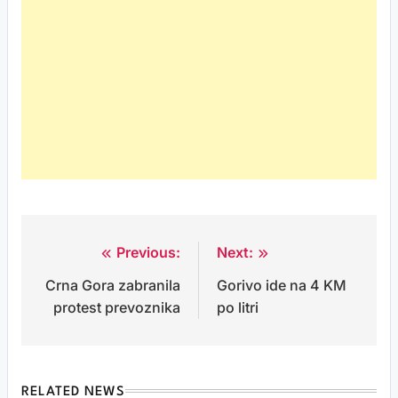
Previous:
Next:
Post
Crna Gora zabranila
Gorivo ide na 4 KM
navigation
protest prevoznika
po litri
RELATED NEWS