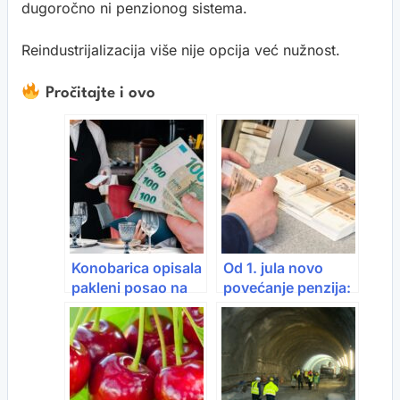
dugoročno ni penzionog sistema.
Reindustrijalizacija više nije opcija već nužnost.
Pročitajte i ovo
Konobarica opisala
Od 1. jula novo
pakleni posao na
povećanje penzija:
Jadranu: ‘Radila
Evo koliko bi mogla
sam po 13 sati
rasti primanja
dnevno, nema
pauze, nema jela,
nema odlaska na