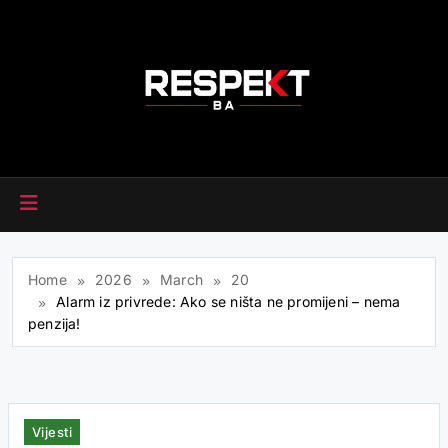
Skip
to
content
RESPEKT.BA
Home
2026
March
20
Alarm iz privrede: Ako se ništa ne promijeni – nema
penzija!
Vijesti