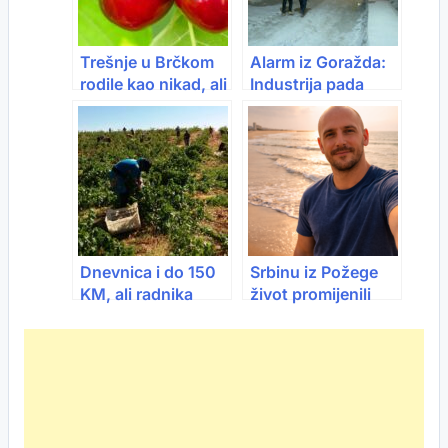
WC…’
Trešnje u Brčkom
Alarm iz Goražda:
rodile kao nikad, ali
Industrija pada
radnika nema ni za
zbog loših veza i
100 KM dnevno
skupog prevoza
Dnevnica i do 150
Srbinu iz Požege
KM, ali radnika
život promijenili
nema:
Bosanci u Belgiji:
Poljoprivrednici u
“Primili su me kad
velikom problemu
nisam imao ništa”