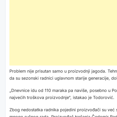
Problem nije prisutan samo u proizvodnji jagoda. Teh
da su sezonski radnici uglavnom starije generacije, 
„Dnevnice idu od 110 maraka pa naviše, posebno u Pos
najvećih troškova proizvodnje“, istakao je Todorović.
Zbog nedostatka radnika pojedini proizvođači su već sma
mnogo ručnog rada. Proizvođač trešanja Čedomir Ra