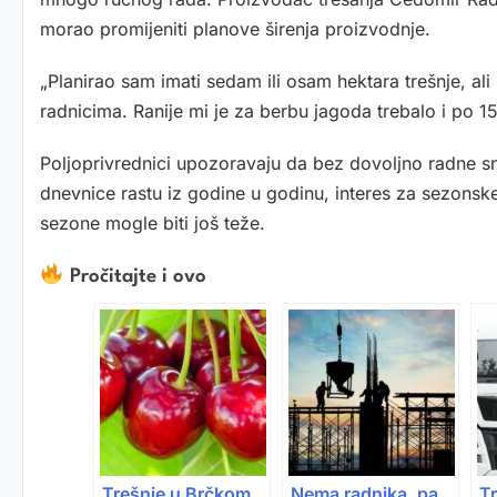
morao promijeniti planove širenja proizvodnje.
„Planirao sam imati sedam ili osam hektara trešnje, a
radnicima. Ranije mi je za berbu jagoda trebalo i po 1
Poljoprivrednici upozoravaju da bez dovoljno radne s
dnevnice rastu iz godine u godinu, interes za sezonsk
sezone mogle biti još teže.
Pročitajte i ovo
Trešnje u Brčkom
Nema radnika, pa
T