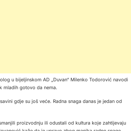
nolog u bijeljinskom AD „Duvan“ Milenko Todorović navodi
dok mladih gotovo da nema.
avini gdje su još veće. Radna snaga danas je jedan od
njili proizvodnju ili odustali od kultura koje zahtijevaju
dovanović kaže da je upravo zbog manjka radne snage