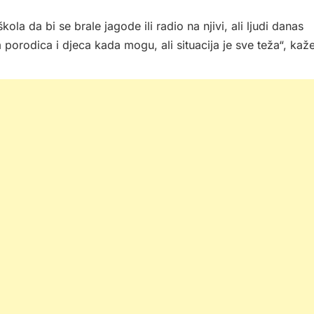
la da bi se brale jagode ili radio na njivi, ali ljudi danas
orodica i djeca kada mogu, ali situacija je sve teža“, kaž