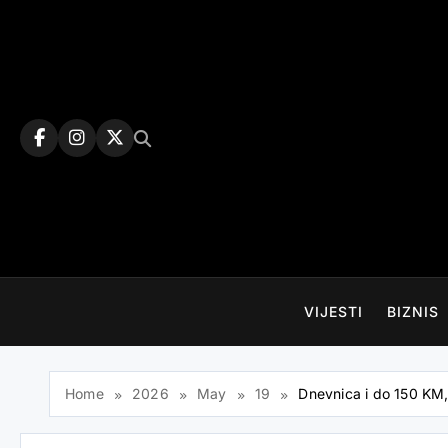
Skip
to
content
VIJESTI
BIZNIS
Home
2026
May
19
Dnevnica i do 150 KM,