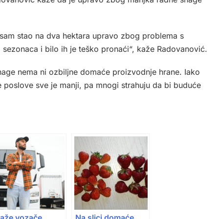
li sam stao na dva hektara upravo zbog problema s
5 sezonaca i bilo ih je teško pronaći“, kaže Radovanović.
nage nema ni ozbiljne domaće proizvodnje hrane. Iako
e poslove sve je manji, pa mnogi strahuju da bi buduće
raže vozače
Na slici domaće