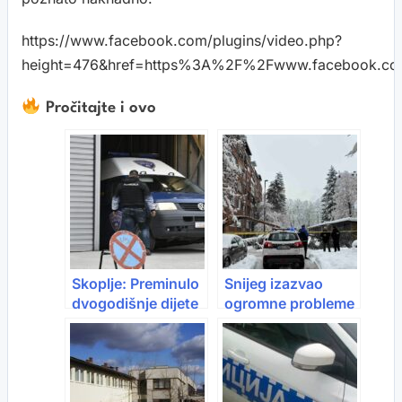
https://www.facebook.com/plugins/video.php?
height=476&href=https%3A%2F%2Fwww.facebook.co
Pročitajte i ovo
Skoplje: Preminulo
Snijeg izazvao
dvogodišnje dijete
ogromne probleme
ranjeno tokom
u BiH, žena
novogodišnje
preminula nakon
proslave
što je stablo palo
na nju