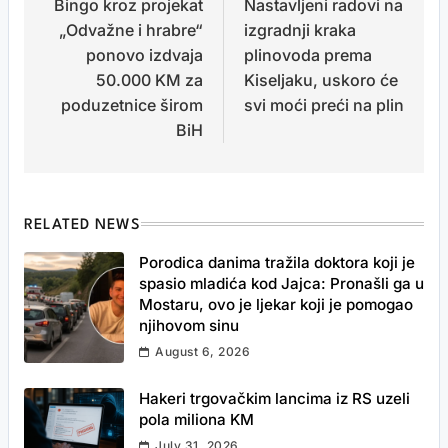
Bingo kroz projekat
Nastavljeni radovi na
navigation
„Odvažne i hrabre“
izgradnji kraka
ponovo izdvaja
plinovoda prema
50.000 KM za
Kiseljaku, uskoro će
poduzetnice širom
svi moći preći na plin
BiH
RELATED NEWS
Porodica danima tražila doktora koji je
spasio mladića kod Jajca: Pronašli ga u
Mostaru, ovo je ljekar koji je pomogao
njihovom sinu
August 6, 2026
Hakeri trgovačkim lancima iz RS uzeli
pola miliona KM
July 31, 2026