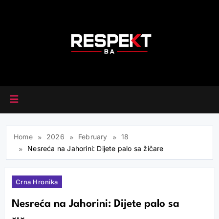
Skip
to
content
RESPEKT.BA
Home
2026
February
18
Nesreća na Jahorini: Dijete palo sa žičare
Crna Hronika
Nesreća na Jahorini: Dijete palo sa