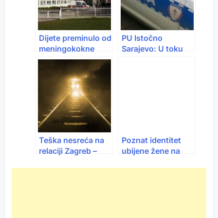
Dijete preminulo od
PU Istočno
meningokokne
Sarajevo: U toku
sepse u Visokom
uviđaj nakon
pronalaska tijela u
vozilu kod Pala
Teška nesreća na
Poznat identitet
relaciji Zagreb –
ubijene žene na
Virovitica:
Dobrinji, riječ je o
Obustavljen
Elmi Godinjak-
željeznički
Prusac
saobraćaj