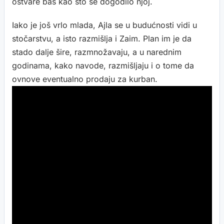
ostvare baš kao što se dogodilo njoj.
Iako je još vrlo mlada, Ajla se u budućnosti vidi u
stočarstvu, a isto razmišlja i Zaim. Plan im je da
stado dalje šire, razmnožavaju, a u narednim
godinama, kako navode, razmišljaju i o tome da
ovnove eventualno prodaju za kurban.