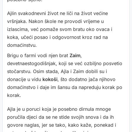
Ajlin svakodnevni život ne liči na život većine
vršnjaka. Nakon škole ne provodi vrijeme u
izlascima, već pomaže svom bratu oko ovaca i
koka, učeći posao i odgovornost kroz rad na
domaćinstvu.
Brigu o farmi vodi njen brat
Zaim
,
devetnaestogodišnjak, koji se već ozbiljno posvetio
stočarstvu. Osim stada, Ajla i Zaim dobili su i
donacije u vidu
kokoši
, što dodatno jača njihovo
domaćinstvo i daje im šansu da napreduju korak po
korak.
Ajla je u poruci koja je posebno dirnula mnoge
poručila djeci da se ne stide svojih snova i da ih
govore naglas, jer se tako, kako kaže, ponekad i