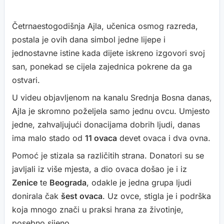
Četrnaestogodišnja Ajla, učenica osmog razreda,
postala je ovih dana simbol jedne lijepe i
jednostavne istine kada dijete iskreno izgovori svoj
san, ponekad se cijela zajednica pokrene da ga
ostvari.
U videu objavljenom na kanalu Srednja Bosna danas,
Ajla je skromno poželjela samo jednu ovcu. Umjesto
jedne, zahvaljujući donacijama dobrih ljudi, danas
ima malo stado od
11 ovaca
devet ovaca i dva ovna.
Pomoć je stizala sa različitih strana. Donatori su se
javljali iz više mjesta, a dio ovaca došao je i iz
Zenice
te
Beograda
, odakle je jedna grupa ljudi
donirala čak
šest ovaca
. Uz ovce, stigla je i podrška
koja mnogo znači u praksi hrana za životinje,
posebno sijeno.