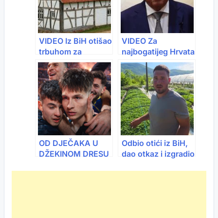
VIDEO Iz BiH otišao
VIDEO Za
trbuhom za
najbogatijeg Hrvata
kruhom, u
na svijetu nije čuo
Njemačkoj kupio
skoro niko
kuću i pronašao
štek
OD DJEČAKA U
Odbio otići iz BiH,
DŽEKINOM DRESU
dao otkaz i izgradio
DO HEROJA
posao sa 150.000
NACIJE: UEFA
sadnica (VIDEO)
objavila video koji
je rasplakao region