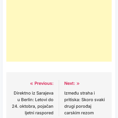
Previous:
Next:
Post
Direktno iz Sarajeva
Između straha i
navigation
u Berlin: Letovi do
pritiska: Skoro svaki
24. oktobra, pojačan
drugi porođaj
ljetni raspored
carskim rezom