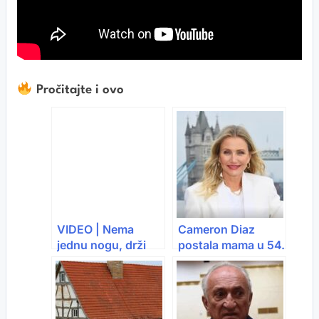
Pročitajte i ovo
VIDEO | Nema
Cameron Diaz
jednu nogu, drži
postala mama u 54.
150 koza i traži
godini: Porodica
treću ženu
dobila sina