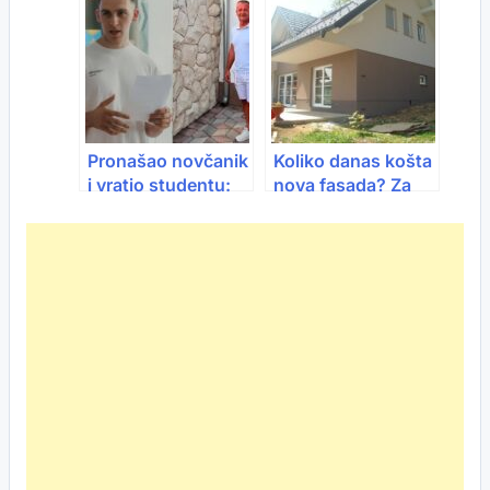
meso i odnijela ga
prvih 30 dana”
svojim mladuncima
Pronašao novčanik
Koliko danas košta
i vratio studentu:
nova fasada? Za
“Ako ti treba
prosječnu kuću
novca, daću ti ja”
potrebno i do
17.000 KM