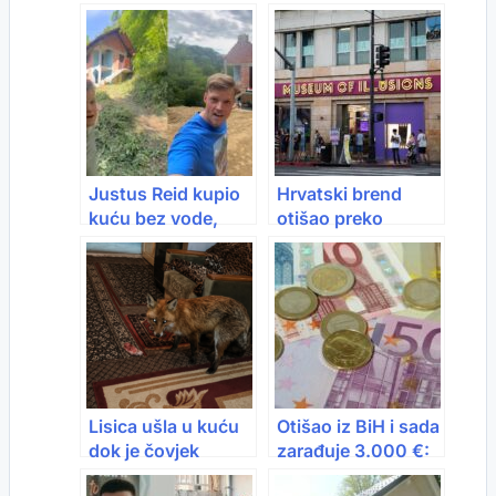
Justus Reid kupio
Hrvatski brend
kuću bez vode,
otišao preko
struje i puta za
okeana: Američki
5.000 eura:
fond kupio Muzej
Napuštena kuća u
iluzija
šumi postala hit
Balkana, evo koliko
je sve koštalo
Lisica ušla u kuću
Otišao iz BiH i sada
dok je čovjek
zarađuje 3.000 €:
večerao: Uzela
“Najteže mi je bilo