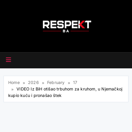
Skip
to
content
RESPEKT.BA
Home
2026
February
17
VIDEO Iz BiH otišao trbuhom za kruhom, u Njemačkoj
kupio kuću i pronašao štek