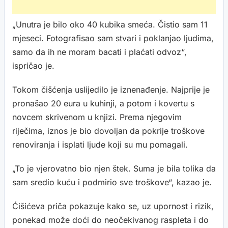
„Unutra je bilo oko 40 kubika smeća. Čistio sam 11
mjeseci. Fotografisao sam stvari i poklanjao ljudima,
samo da ih ne moram bacati i plaćati odvoz“,
ispričao je.
Tokom čišćenja uslijedilo je iznenađenje. Najprije je
pronašao 20 eura u kuhinji, a potom i kovertu s
novcem skrivenom u knjizi. Prema njegovim
riječima, iznos je bio dovoljan da pokrije troškove
renoviranja i isplati ljude koji su mu pomagali.
„To je vjerovatno bio njen štek. Suma je bila tolika da
sam sredio kuću i podmirio sve troškove“, kazao je.
Ćišićeva priča pokazuje kako se, uz upornost i rizik,
ponekad može doći do neočekivanog raspleta i do