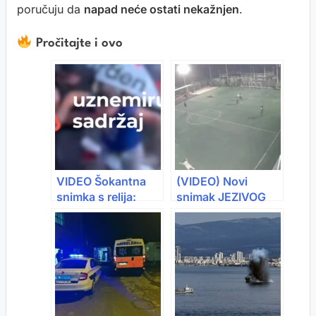
poručuju da
napad neće ostati nekažnjen
.
Pročitajte i ovo
VIDEO Šokantna
(VIDEO) Novi
snimka s relija:
snimak JEZIVOG
Majka spasila kćer,
ubistva na
ali drugom
fudbalskom terenu:
gledatelju nije bilo
Ušli kao vojska i
spasa
likvidirali tri
osobe…