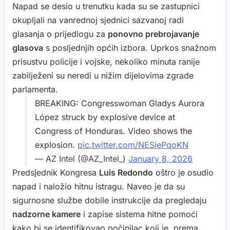
Napad se desio u trenutku kada su se zastupnici
okupljali na vanrednoj sjednici sazvanoj radi
glasanja o prijedlogu za
ponovno prebrojavanje
glasova
s posljednjih općih izbora. Uprkos snažnom
prisustvu policije i vojske, nekoliko minuta ranije
zabilježeni su neredi u nižim dijelovima zgrade
parlamenta.
BREAKING: Congresswoman Gladys Aurora
López struck by explosive device at
Congress of Honduras. Video shows the
explosion.
pic.twitter.com/NESiePqoKN
— AZ Intel (@AZ_Intel_)
January 8, 2026
Predsjednik Kongresa
Luis Redondo
oštro je osudio
napad i naložio hitnu istragu. Naveo je da su
sigurnosne službe dobile instrukcije da pregledaju
nadzorne kamere
i zapise sistema hitne pomoći
kako bi se identifikovao počinilac koji je, prema