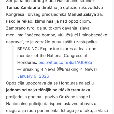
Šef parlamentarnog kluba Nacionalne stranke
Tomás Zambrano
direktno je optužio rukovodstvo
Kongresa i bivšeg predsjednika
Manuel Zelaya
za,
kako je rekao,
klimu nasilja
nad opozicijom.
Zambrano tvrdi da su tokom davanja izjava
medijima “bačene bombe, uključujući i minobacačke
naprave”, te je zatražio punu zaštitu zastupnika.
BREAKING: Explosion injures at least one
member of the National Congress of
Honduras.
pic.twitter.com/BiZ1AUbR3a
— Breaking 4 News (@Breaking_4_News)
January 9, 2026
Opozicija upozorava da se Honduras nalazi u
jednom od najkritičnijih političkih trenutaka
posljednjih godina i poziva Oružane snage i
Nacionalnu policiju da ispune ustavnu obavezu
osiguranja rada parlamenta. Istraga je u toku, a vlasti