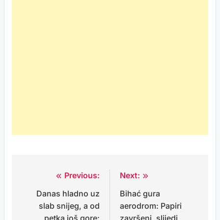
Previous:
Next:
Post
Danas hladno uz
Bihać gura
navigation
slab snijeg, a od
aerodrom: Papiri
petka još gore:
završeni, slijedi