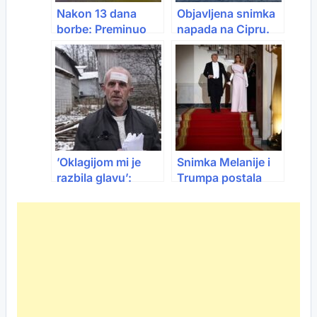
Nakon 13 dana
Objavljena snimka
borbe: Preminuo
napada na Cipru.
mladić iz Novog
Kuvajt: Srušeno je
Pazara kojeg je
više američkih
otac udario
vojnih aviona
motkom u glavu
’Oklagijom mi je
Snimka Melanije i
razbila glavu’:
Trumpa postala
Muškarac iz BiH
viralna: “Držanje za
tvrdi da je žrtva
ruke se dodatno
nasilja
plaća”