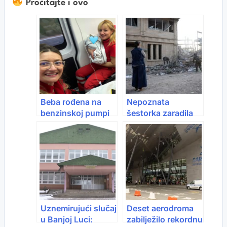
Pročitajte i ovo
Beba rođena na
Nepoznata
benzinskoj pumpi
šestorka zaradila
Gazprom:
1.2 miliona dolara u
“Najvažnije da je
klađenju na napad
zaplakalo”
na Iran
Uznemirujući slučaj
Deset aerodroma
u Banjoj Luci:
zabilježilo rekordnu