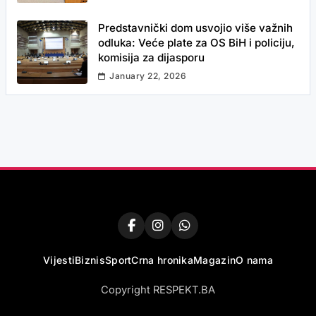
Predstavnički dom usvojio više važnih
odluka: Veće plate za OS BiH i policiju,
komisija za dijasporu
January 22, 2026
Vijesti
Biznis
Sport
Crna hronika
Magazin
O nama
Copyright RESPEKT.BA