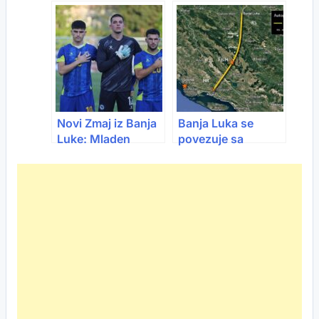
Osnovac u školu
godinu: Među
donio “listu za
njima Sarajevo i
odstrel”!
Banja Luka
Novi Zmaj iz Banja
Banja Luka se
Luke: Mladen
povezuje sa
Jurkas stigao na
Splitom: Krenulo se
okupljanje
s aktivnostima na
reprezentacije BiH
izgradnji autoceste