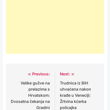
Previous:
Next:
Post
Velike gužve na
Trudnica iz BiH
navigation
prelazima s
uhvaćena nakon
Hrvatskom:
krađe u Veneciji:
Dvosatna čekanja na
Žrtvina kćerka
Gradini
policajka