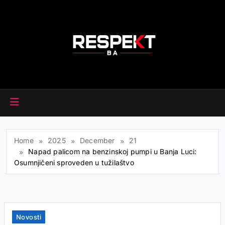
Skip
to
content
RESPEKT.BA
Home
2025
December
21
Napad palicom na benzinskoj pumpi u Banja Luci:
Osumnjičeni sproveden u tužilaštvo
Novosti