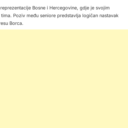
 reprezentacije Bosne i Hercegovine, gdje je svojim
tima. Poziv među seniore predstavlja logičan nastavak
resu Borca.