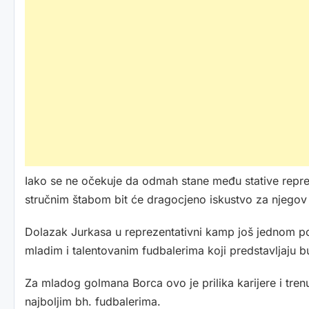
Iako se ne očekuje da odmah stane među stative reprez
stručnim štabom bit će dragocjeno iskustvo za njegov 
Dolazak Jurkasa u reprezentativni kamp još jednom pot
mladim i talentovanim fudbalerima koji predstavljaju 
Za mladog golmana Borca ovo je prilika karijere i tre
najboljim bh. fudbalerima.