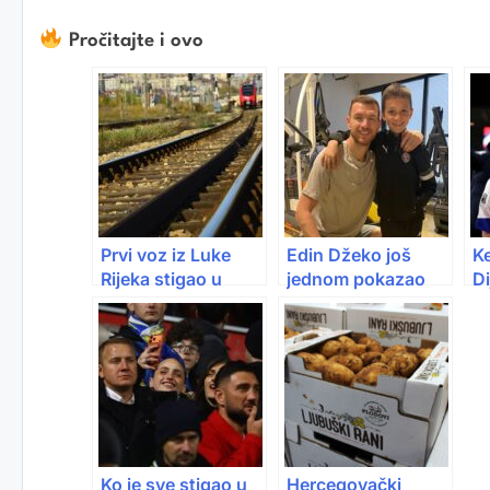
Pročitajte i ovo
Prvi voz iz Luke
Edin Džeko još
Ke
Rijeka stigao u
jednom pokazao
Di
Tuzlu: Manje
veličinu i uljepšao
ko
kamiona, više šina
dan sinu Vladimira
u
Stojkovića
Ko je sve stigao u
Hercegovački