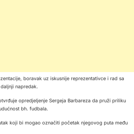
entacije, boravak uz iskusnije reprezentativce i rad sa
daljnji napredak.
vrđuje opredjeljenje Sergeja Barbareza da pruži priliku
budućnost bh. fudbala.
nutak koji bi mogao označiti početak njegovog puta među