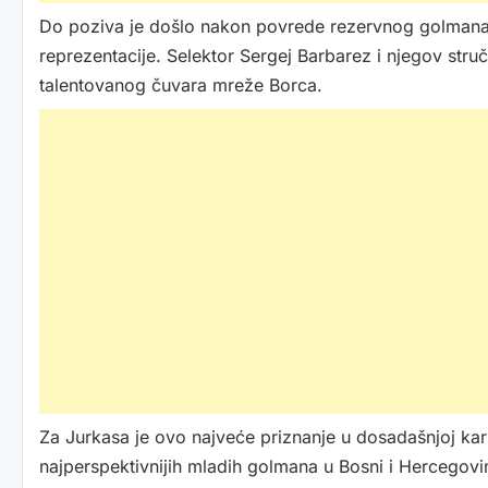
Do poziva je došlo nakon povrede rezervnog golmana 
reprezentacije. Selektor Sergej Barbarez i njegov stručn
talentovanog čuvara mreže Borca.
Za Jurkasa je ovo najveće priznanje u dosadašnjoj kari
najperspektivnijih mladih golmana u Bosni i Hercegovin