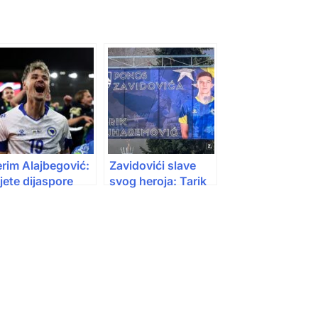
rim Alajbegović:
Zavidovići slave
jete dijaspore
svog heroja: Tarik
je je izabralo BiH
Muharemović
mjesto Njemačke
dobio billboard u
centru grada