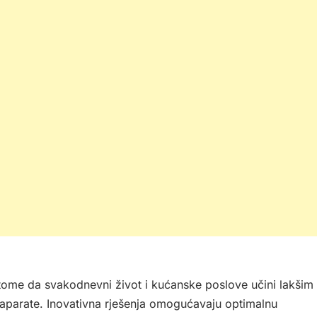
u tome da svakodnevni život i kućanske poslove učini lakšim
 aparate. Inovativna rješenja omogućavaju optimalnu