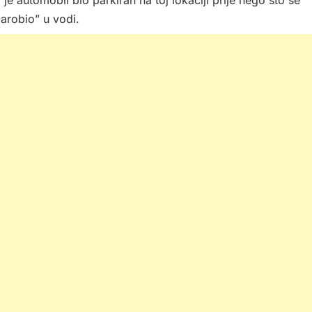
e automobil bio parkiran na toj lokaciji prije nego što se
zarobio” u vodi.