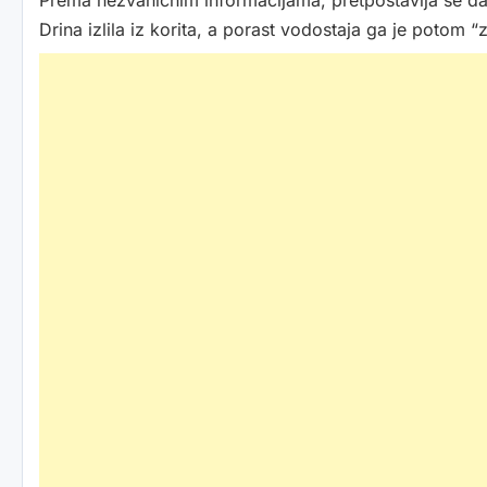
Prema nezvaničnim informacijama, pretpostavlja se da j
Drina izlila iz korita, a porast vodostaja ga je potom “