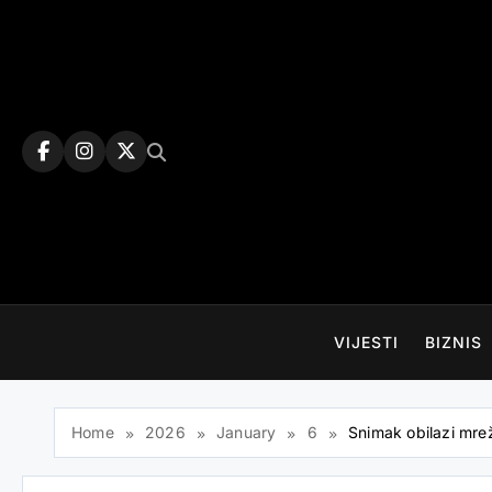
Skip
to
content
VIJESTI
BIZNIS
Home
2026
January
6
Snimak obilazi mre