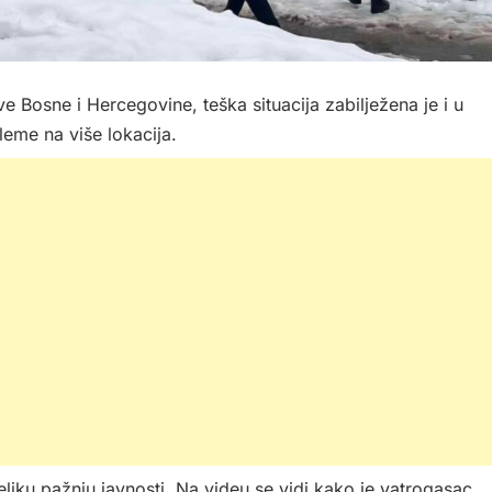
e Bosne i Hercegovine, teška situacija zabilježena je i u
leme na više lokacija.
eliku pažnju javnosti. Na videu se vidi kako je vatrogasac