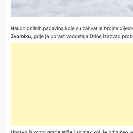
Nakon obilnih padavina koje su zahvatile brojne dijelov
Zvorniku
, gdje je porast vodostaja Drine izazvao prob
Upravo iz ovog grada stiže i snimak koji je privukao v