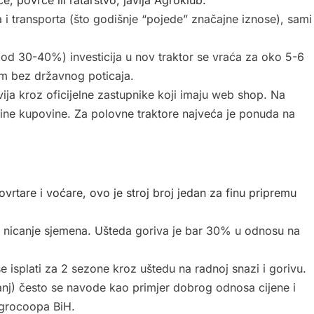
e, povrće ili ratarstvo, javlja Agroklub.
 i transporta (što godišnje “pojede” značajne iznose), sami
ću od 30-40%) investicija u nov traktor se vraća za oko 5-6
rom bez državnog poticaja.
vija kroz oficijelne zastupnike koji imaju web shop. Na
ine kupovine. Za polovne traktore najveća je ponuda na
ovrtare i voćare, ovo je stroj broj jedan za finu pripremu
lje nicanje sjemena. Ušteda goriva je bar 30% u odnosu na
e isplati za 2 sezone kroz uštedu na radnoj snazi i gorivu.
nj) često se navode kao primjer dobrog odnosa cijene i
Agrocoopa BiH.