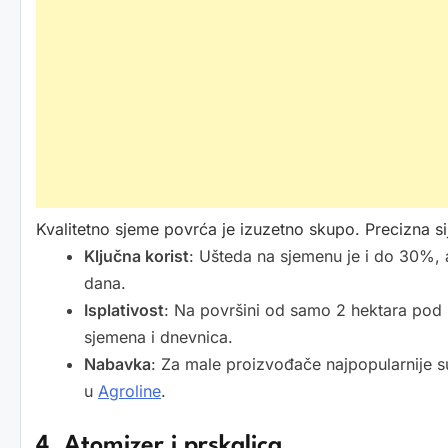
Kvalitetno sjeme povrća je izuzetno skupo. Precizna si
Ključna korist
: Ušteda na sjemenu je i do 30%, 
dana.
Isplativost
: Na površini od samo 2 hektara pod 
sjemena i dnevnica.
Nabavka
: Za male proizvođače najpopularnije su
u
Agroline
.
4. Atomizer i prskalica