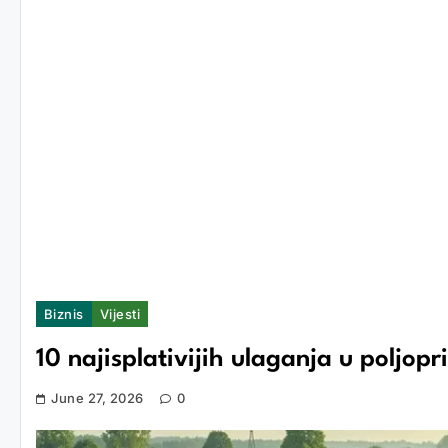
Biznis
Vijesti
10 najisplativijih ulaganja u poljo
June 27, 2026
0