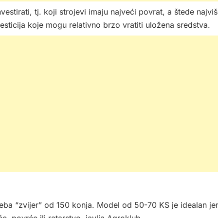
estirati, tj. koji strojevi imaju najveći povrat, a štede najvi
vesticija koje mogu relativno brzo vratiti uložena sredstva.
eba “zvijer” od 150 konja. Model od 50-70 KS je idealan je