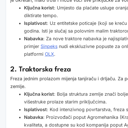
je okretan, malo troši i može vući sve priključke za voć
Ključna korist
: Umjesto da plaćate usluge oranja
diktirate tempo.
Isplativost
: Uz entitetske poticaje (koji se kre
godina. Isti je slučaj sa polovnim malim trakto
Nabavka
: Za nove traktore nabavka je najisplati
primjer
Sinpeks
nudi ekskluzivne popuste za onl
platformi
OLX
.
2. Traktorska freza
Freza jednim prolazom mijenja tanjiraču i drljaču. Za p
zemlje.
Ključna korist
: Bolja struktura zemlje znači bo
višestruke prolaze starim priključcima.
Isplativost
: Kod intenzivnog povrtarstva, freza s
Nabavka
: Proizvođači poput Agromehanika (Kra
kvaliteta, a dostupne su kod kompanija poput 