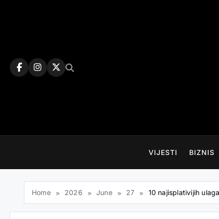
Skip
to
content
VIJESTI
BIZNIS
Home
2026
June
27
10 najisplativijih ula