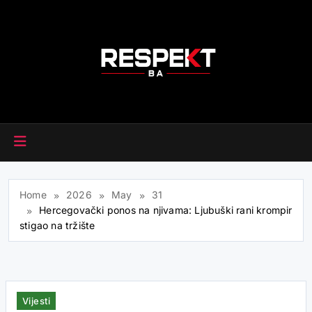
Skip
to
content
RESPEKT.BA
Home
2026
May
31
Hercegovački ponos na njivama: Ljubuški rani krompir
stigao na tržište
Vijesti