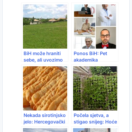
BiH može hraniti
Ponos BiH: Pet
sebe, ali uvozimo
akademika
milijarde: Na
svrstano među
njivama šuma, na
svjetsku naučnu
policama strana
elitu
roba
Nekada sirotinjsko
Počela sjetva, a
jelo: Hercegovački
stigao snijeg: Hoće
uštipak postaje
li sezona biti