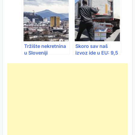
zaštićeni brend
ugrožena?
Tržište nekretnina
Skoro sav naš
u Sloveniji
izvoz ide u EU: 9,5
eksplodiralo: cijene
milijardi KM robe za
kvadrata na
evropsko tržište
rekordnim nivoima