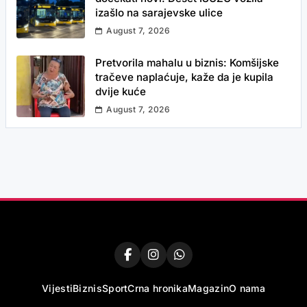
izašlo na sarajevske ulice
August 7, 2026
Pretvorila mahalu u biznis: Komšijske
tračeve naplaćuje, kaže da je kupila
dvije kuće
August 7, 2026
Vijesti
Biznis
Sport
Crna hronika
Magazin
O nama