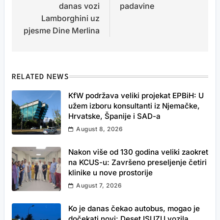
danas vozi
padavine
Lamborghini uz
pjesme Dine Merlina
RELATED NEWS
KfW podržava veliki projekat EPBiH: U
užem izboru konsultanti iz Njemačke,
Hrvatske, Španije i SAD-a
August 8, 2026
Nakon više od 130 godina veliki zaokret
na KCUS-u: Završeno preseljenje četiri
klinike u nove prostorije
August 7, 2026
Ko je danas čekao autobus, mogao je
dočekati novi: Deset ISUZU vozila