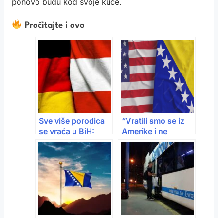
ponovo budu kod svoje kuće.
Pročitajte i ovo
Sve više porodica
“Vratili smo se iz
se vraća u BiH:
Amerike i ne
“Djeca više ne žele
kajemo se”: Sve
nazad u Austriju i
više porodica
Njemačku”
ponovo bira život u
BiH