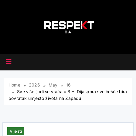
Skip
to
content
RESPEKT.BA
Home
2026
May
16
Sve više ljudi se vraća u BiH: Dijaspora sve češće bira
povratak umjesto života na Zapadu
Vijesti