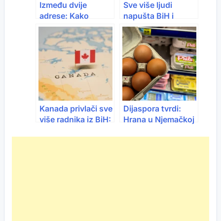
Između dvije
Sve više ljudi
adrese: Kako
napušta BiH i
dijaspora vidi
region: Ovo su
budućnost Bosne i
stvarni razlozi
Hercegovine?
odlaska u 2026
Kanada privlači sve
Dijaspora tvrdi:
više radnika iz BiH:
Hrana u Njemačkoj
Visoke plate, ali
je jeftinija nego na
evo šta vas zaista
Balkanu – evo
čeka
dokaza