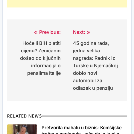
Previous:
Next:
Post
Hoće li BiH platiti
45 godina rada,
navigation
cijenu? Zeničanin
jedna velika
došao do ključnih
nagrada: Radnik iz
informacija o
Turske u Njemačkoj
penalima Italije
dobio novi
automobil za
odlazak u penziju
RELATED NEWS
Pretvorila mahalu u biznis: Komšijske
tračeve naplaćuje, kaže da je kupila