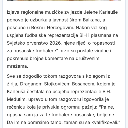
Izjava regionalne muzičke zvijezde Jelene Karleuše
ponovo je uzburkala javnost širom Balkana, a
posebno u Bosni i Hercegovini. Nakon velikog
uspjeha fudbalske reprezentacije BiH i plasmana na
Svjetsko prvenstvo 2026, njene riječi o “opasnosti
za bosanske fudbalere” brzo su postale viralne i
pokrenule brojne komentare na društvenim
mrežama.
Sve se dogodilo tokom razgovora s kolegom iz
žirija, Draganom Stojkovićem Bosancem, kojem je
Karleuša čestitala na uspjehu reprezentacije BiH.
Međutim, upravo u tom razgovoru izgovorila je
rečenicu koja je privukla ogromnu pažnju: “Pa ne,
opasna sam ja za te fudbalere bosanske, bolje ne.
Da im ne pomrsimo tamo, taman su se kvalifikovali.”