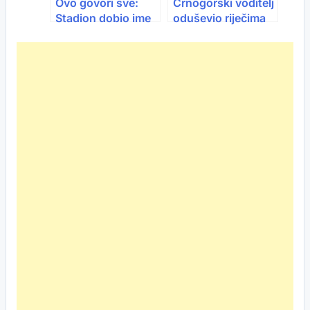
Ovo govori sve:
Crnogorski voditelj
Stadion dobio ime
oduševio riječima
po Džeki
nakon plasmana
BiH na Mundijal