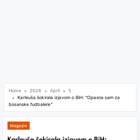
Home
2026
April
5
Karleuša šokirala izjavom o BiH: “Opasna sam za
bosanske fudbalere”
Magazin
Karleuša šokirala izjavom o BiH: