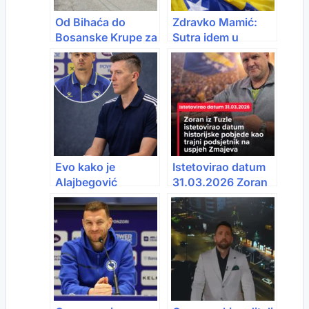
Od Bihaća do
Zdravko Mamić:
Bosanske Krupe za
Sutra idem u
2 KM: Počele
Zenicu i navijam za
turističke vožnje
BiH
vozom
Evo kako je
Istetovirao datum
Alajbegović
31.03.2026 Zoran
izabrao BiH
iz Tuzle istetovirao
umjesto Njemačke
datum historijske
pobjede kao trajni
podsjetnik na
uspjeh Zmajeva