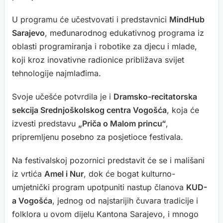
U programu će učestvovati i predstavnici
MindHub
Sarajevo
, međunarodnog edukativnog programa iz
oblasti programiranja i robotike za djecu i mlade,
koji kroz inovativne radionice približava svijet
tehnologije najmlađima.
Svoje učešće potvrdila je i
Dramsko-recitatorska
sekcija Srednjoškolskog centra Vogošća
, koja će
izvesti predstavu
„Priča o Malom princu“
,
pripremljenu posebno za posjetioce festivala.
Na festivalskoj pozornici predstavit će se i mališani
iz vrtića
Amel i Nur
, dok će bogat kulturno-
umjetnički program upotpuniti nastup članova
KUD-
a Vogošća
, jednog od najstarijih čuvara tradicije i
folklora u ovom dijelu Kantona Sarajevo, i mnogo