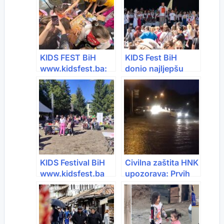
KIDS FEST BiH
KIDS Fest BiH
www.kidsfest.ba:
donio najljepšu
Najveći dječiji
razglednicu dječije
festival u Bosni i
radosti, znanja i
Hercegovini
zajedništva u
okuplja 10.000+
Vogošću
posjetilaca
KIDS Festival BiH
Civilna zaštita HNK
www.kidsfest.ba
upozorava: Prvih
još jednom
dana januara stiže
pokazao zašto je
“težak” val
najvoljeniji dječiji
vremena
festival u BiH