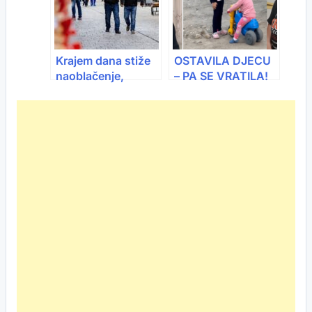
Krajem dana stiže
OSTAVILA DJECU
naoblačenje,
– PA SE VRATILA!
pogledajte kakav
Majka iz Živinice
nas vikend očekuje
prvi put pred
kamerama