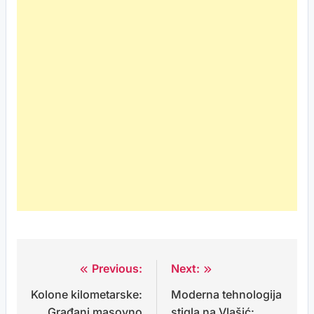
Previous:
Next:
Post
Kolone kilometarske:
Moderna tehnologija
navigation
Građani masovno
stigla na Vlašić: