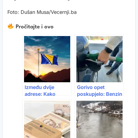
Foto: Dušan Musa/Vecernji.ba
Pročitajte i ovo
Između dvije
Gorivo opet
adrese: Kako
poskupjelo: Benzin
dijaspora vidi
raste, dizel blago
budućnost Bosne i
pojeftinio
Hercegovine?