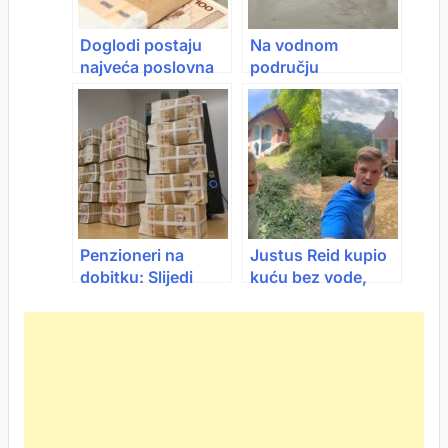
Doglodi postaju
Na vodnom
najveća poslovna
području
zona u BiH?
Jadranskog mora
Planirano 9.400
očekuje se porast
radnih mjesta i
vodostaja
investicije od 1,2
milijarde KM
Penzioneri na
Justus Reid kupio
dobitku: Slijedi
kuću bez vode,
novo usklađivanje
struje i puta za
primanja
5.000 eura:
Napuštena kuća u
šumi postala hit
Balkana, evo koliko
je sve koštalo