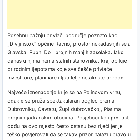
Posebnu pažnju privlači područje poznato kao
„Divlji istok“ općine Ravno, prostor nekadašnjih sela
Glavska, Rupni Do i brojnih manjih zaselaka. Iako
danas u njima nema stalnih stanovnika, kraj obiluje
prirodnim ljepotama koje sve češće privlače
investitore, planinare i ljubitelje netaknute prirode.
Najveće iznenađenje krije se na Pelinovom vrhu,
odakle se pruža spektakularan pogled prema
Dubrovniku, Cavtatu, Župi dubrovačkoj, Platima i
brojnim jadranskim otocima. Posjetioci koji prvi put
dođu na ovo mjesto često ostanu bez riječi jer je
teško povjerovati da se takav prizor nalazi upravo u