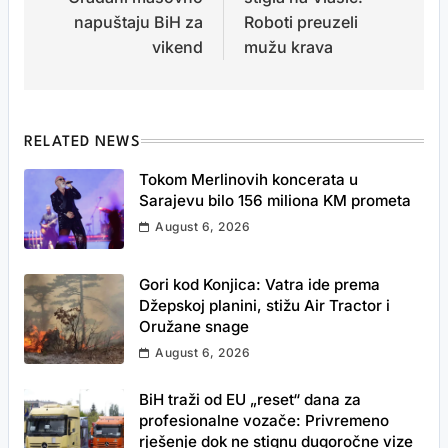
napuštaju BiH za
Roboti preuzeli
vikend
mužu krava
RELATED NEWS
Tokom Merlinovih koncerata u
Sarajevu bilo 156 miliona KM prometa
August 6, 2026
Gori kod Konjica: Vatra ide prema
Džepskoj planini, stižu Air Tractor i
Oružane snage
August 6, 2026
BiH traži od EU „reset“ dana za
profesionalne vozače: Privremeno
rješenje dok ne stignu dugoročne vize