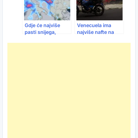
Gdje će najviše
Venecuela ima
pasti snijega,
najviše nafte na
pogledajte grafički
svijetu: Izvoza
prikaz
daleko iza
Saudijaca i SAD-a