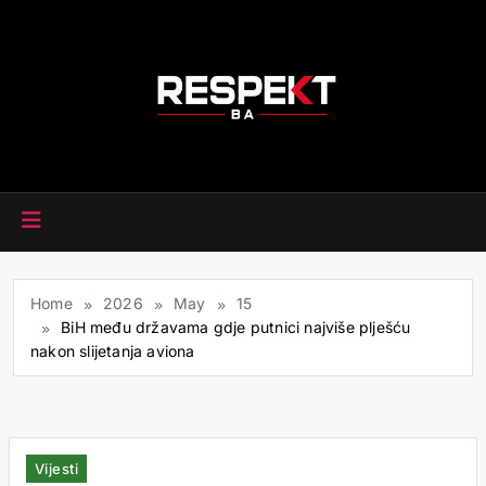
Skip
to
content
RESPEKT.BA
Home
2026
May
15
BiH među državama gdje putnici najviše plješću
nakon slijetanja aviona
Vijesti