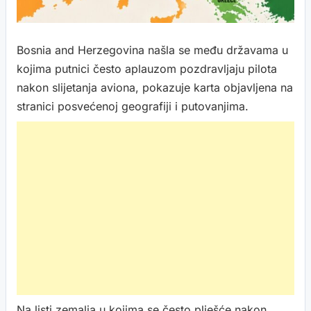
Bosnia and Herzegovina našla se među državama u
kojima putnici često aplauzom pozdravljaju pilota
nakon slijetanja aviona, pokazuje karta objavljena na
stranici posvećenoj geografiji i putovanjima.
Na listi zemalja u kojima se često plješće nakon