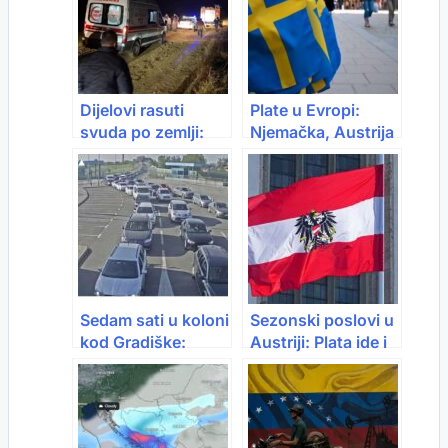
Dijelovi rasuti
Plate u Evropi:
svuda po zemlji:
Njemačka, Austrija
Prvi snimak s
ili Švedska – gdje
mjesta pada aviona
se najviše isplati ići
u Turskoj
Sedam sati u koloni
Sezonski poslovi u
kod Gradiške:
Austriji: Plata ide i
Putnici traže hitne
do 3.000 eura –
promjene
evo gdje se najviše
traži