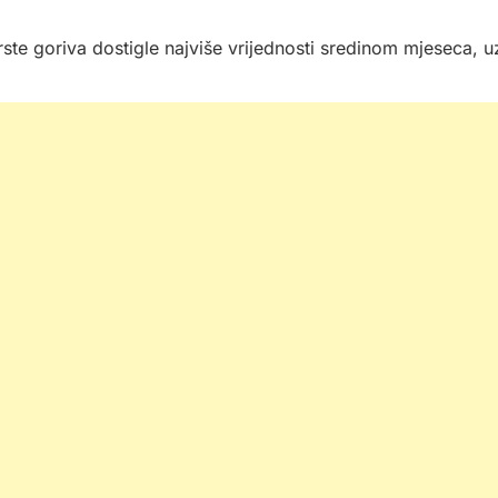
vrste goriva dostigle najviše vrijednosti sredinom mjeseca, u