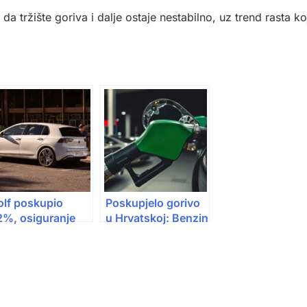
tržište goriva i dalje ostaje nestabilno, uz trend rasta ko
olf poskupio
Poskupjelo gorivo
2%, osiguranje
u Hrvatskoj: Benzin
3%: ADAC
najskuplji u godinu
javio koliko je
dana, dizel u dvije
uto u Njemačkoj
godine
uplji nego ranije