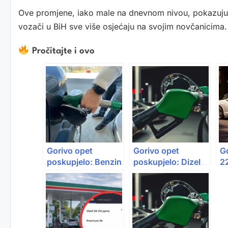
Ove promjene, iako male na dnevnom nivou, pokazuju da 
vozači u BiH sve više osjećaju na svojim novčanicima.
Pročitajte i ovo
Gorivo opet
Gorivo opet
G
poskupjelo: Benzin
poskupjelo: Dizel
2
raste, dizel blago
probio 3 KM
4
pojeftinio
ob
a
sk