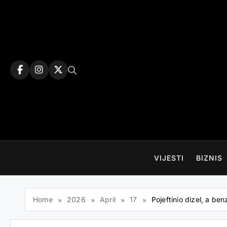
Skip
to
content
VIJESTI
BIZNIS
Home
2026
April
17
Pojeftinio dizel, a be