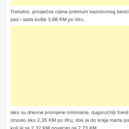
Trenutno, prosječna cijena premium bezolovnog benzina
pad i sada košta 3,68 KM po litru.
Iako su dnevne promjene minimalne, dugoročniji trend 
iznosio oko 2,35 KM po litru, dok je do kraja marta po
koji je sa 2,32 KM povećan na 2,73 KM.