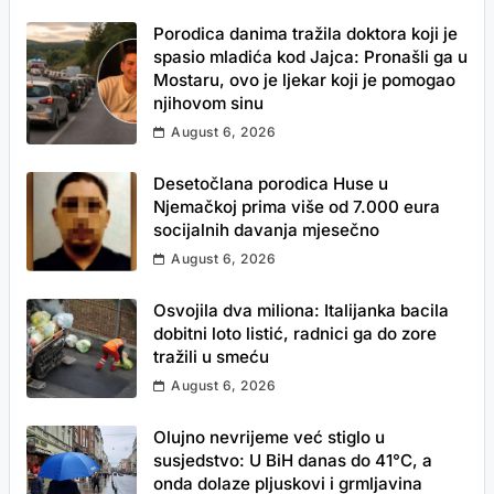
Porodica danima tražila doktora koji je
spasio mladića kod Jajca: Pronašli ga u
Mostaru, ovo je ljekar koji je pomogao
njihovom sinu
August 6, 2026
Desetočlana porodica Huse u
Njemačkoj prima više od 7.000 eura
socijalnih davanja mjesečno
August 6, 2026
Osvojila dva miliona: Italijanka bacila
dobitni loto listić, radnici ga do zore
tražili u smeću
August 6, 2026
Olujno nevrijeme već stiglo u
susjedstvo: U BiH danas do 41°C, a
onda dolaze pljuskovi i grmljavina