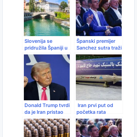
Slovenija se
Španski premijer
pridružila Španiji u
Sanchez sutra traži
pozivu EU-u na
raskid sporazuma
korake ka
EU-Izrael
zaustavljanju
genocida u Gazi
Donald Trump tvrdi
Iran prvi put od
da je Iran pristao
početka rata
predati svoj uranij
upotrijebio ovu
SAD-u: “Blizu smo
raketu: U toku
mirovnog
napadi na Izrael i