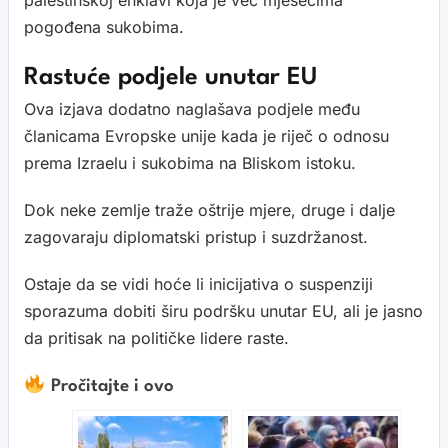
palestinskoj enklavi koja je već mjesecima
pogođena sukobima.
Rastuće podjele unutar EU
Ova izjava dodatno naglašava podjele među
članicama Evropske unije kada je riječ o odnosu
prema Izraelu i sukobima na Bliskom istoku.
Dok neke zemlje traže oštrije mjere, druge i dalje
zagovaraju diplomatski pristup i suzdržanost.
Ostaje da se vidi hoće li inicijativa o suspenziji
sporazuma dobiti širu podršku unutar EU, ali je jasno
da pritisak na političke lidere raste.
Pročitajte i ovo