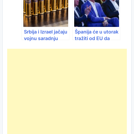
sporazuma”
zemlje Zaljeva
Srbija i Izrael jačaju
Španija će u utorak
vojnu saradnju
tražiti od EU da
vrijednu milijarde
raskine sporazum
sa Izraelom