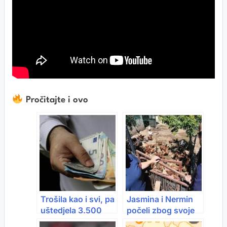
Pročitajte i ovo
Trošila kao i svi, pa
Jasmina i Nermin
uštedjela 3.500
počeli zbog svoje
eura: Promijenila
djece: Danas su