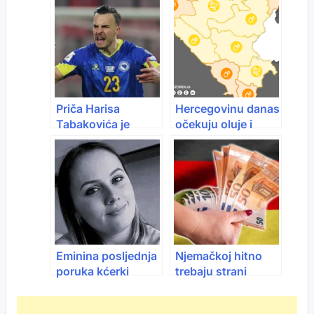
samo ove 4 stvari
dokaz da se od
domaće
proizvodnje može
uspjeti
Priča Harisa
Hercegovinu danas
Tabakovića je
očekuju oluje i
inspiracija svima:
obilne padavine:
Prije 10 godina
Upaljen
tražio sliku sa
narandžasti
Zmajevima, danas
meteoalarm
svi traže s njim!
Eminina posljednja
Njemačkoj hitno
poruka kćerki
trebaju strani
slama srca: ‘Molim
radnici: Ali problem
Boga da imaš
je veći nego što