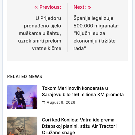
Previous:
Next:
Post
U Prijedoru
Španija legalizuje
navigation
pronađeno tijelo
500.000 migranata:
muškarca u šahtu,
“Ključni su za
uzrok smrti prelom
ekonomiju i tržište
vratne kičme
rada”
RELATED NEWS
Tokom Merlinovih koncerata u
Sarajevu bilo 156 miliona KM prometa
August 6, 2026
Gori kod Konjica: Vatra ide prema
Džepskoj planini, stižu Air Tractor i
Oružane snage