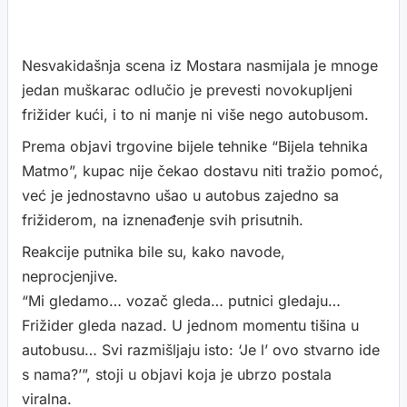
Nesvakidašnja scena iz Mostara nasmijala je mnoge
jedan muškarac odlučio je prevesti novokupljeni
frižider kući, i to ni manje ni više nego autobusom.
Prema objavi trgovine bijele tehnike “Bijela tehnika
Matmo”, kupac nije čekao dostavu niti tražio pomoć,
već je jednostavno ušao u autobus zajedno sa
frižiderom, na iznenađenje svih prisutnih.
Reakcije putnika bile su, kako navode,
neprocjenjive.
“Mi gledamo… vozač gleda… putnici gledaju…
Frižider gleda nazad. U jednom momentu tišina u
autobusu… Svi razmišljaju isto: ‘Je l’ ovo stvarno ide
s nama?’”, stoji u objavi koja je ubrzo postala
viralna.