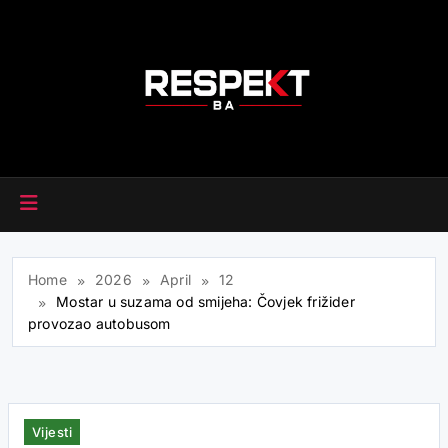
Skip
to
content
RESPEKT.BA
Home
2026
April
12
Mostar u suzama od smijeha: Čovjek frižider
provozao autobusom
Vijesti