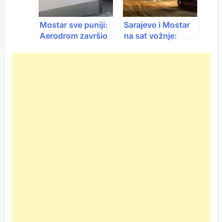
Mostar sve puniji:
Sarajevo i Mostar
Aerodrom završio
na sat vožnje:
2025. s rekordnim
Tunel Prenj više
rastom putnika
nije san – najskuplji
objekat na Koridoru
5C je vrijedan
preko milijardu KM