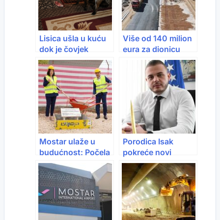
Lisica ušla u kuću
Više od 140 milion
dok je čovjek
eura za dionicu
večerao: Uzela
Mostar sjever –
meso i odnijela ga
Mostar jug
svojim mladuncima
Mostar ulaže u
Porodica Isak
budućnost: Počela
pokreće novi
gradnja modernog
biznis: Stižu
terminala
automobili više
klase