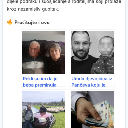
dijele podršku i suosjećanje s roditeljima koji prolaze
kroz nezamisliv gubitak.
Pročitajte i ovo
Rekli su im da je
Umrla djevojčica iz
beba preminula
Pančeva koju je
prije 43 godine.
otac spašavao iz
Tek 30 godina
plamena, otišla je
kasnije saznali su
svome ocu
da im je sin živ