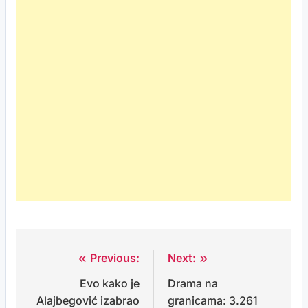
Previous:
Next:
Post
Evo kako je
Drama na
navigation
Alajbegović izabrao
granicama: 3.261