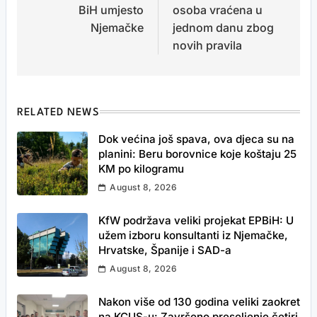
BiH umjesto
osoba vraćena u
Njemačke
jednom danu zbog
novih pravila
RELATED NEWS
Dok većina još spava, ova djeca su na
planini: Beru borovnice koje koštaju 25
KM po kilogramu
August 8, 2026
KfW podržava veliki projekat EPBiH: U
užem izboru konsultanti iz Njemačke,
Hrvatske, Španije i SAD-a
August 8, 2026
Nakon više od 130 godina veliki zaokret
na KCUS-u: Završeno preseljenje četiri