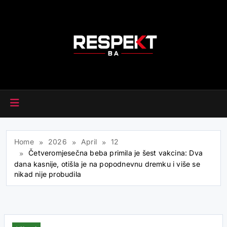
Skip
to
content
RESPEKT.BA
Home
2026
April
12
Četveromjesečna beba primila je šest vakcina: Dva
dana kasnije, otišla je na popodnevnu dremku i više se
nikad nije probudila