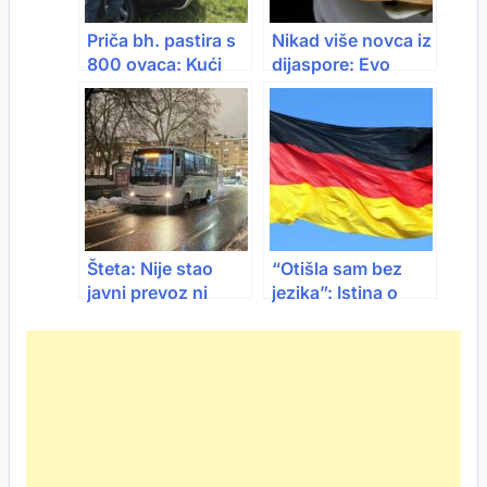
Priča bh. pastira s
Nikad više novca iz
800 ovaca: Kući
dijaspore: Evo
nije bio već šest
koliko je stiglo
mjeseci, preživio
tešku zimu…
Šteta: Nije stao
“Otišla sam bez
javni prevoz ni
jezika”: Istina o
dana – led, udesi i
životu u Njemačkoj
sve, ali vozi