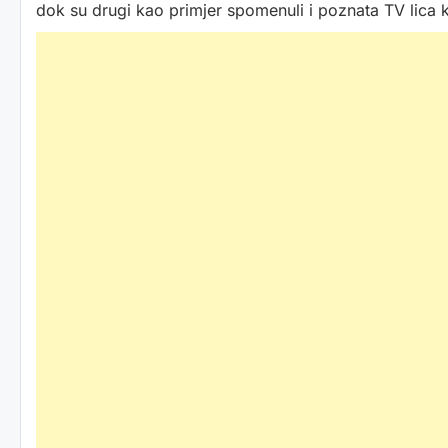
dok su drugi kao primjer spomenuli i poznata TV lica k