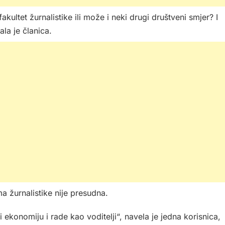
ultet žurnalistike ili može i neki drugi društveni smjer? I
la je članica.
ma žurnalistike nije presudna.
li ekonomiju i rade kao voditelji“, navela je jedna korisnica,