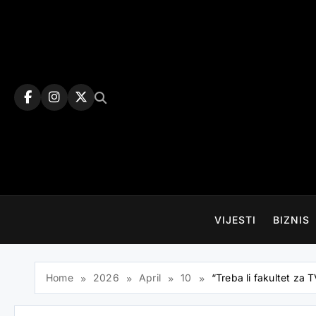
Skip
to
content
VIJESTI
BIZNIS
Home
2026
April
10
“Treba li fakultet za 