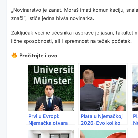
„Novinarstvo je zanat. Moraš imati komunikaciju, snala
znači“, ističe jedna bivša novinarka.
Zaključak većine učesnika rasprave je jasan, fakultet 
lične sposobnosti, ali i spremnost na težak početak.
Pročitajte i ovo
Prvi u Evropi:
Plata u Njemačkoj
P
Njemačka otvara
2026: Evo koliko
N
Fakultet islamske
stvarno zarađuju
ka
teologije
naši ljudi
ko