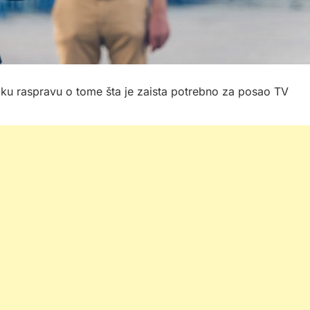
iku raspravu o tome šta je zaista potrebno za posao TV