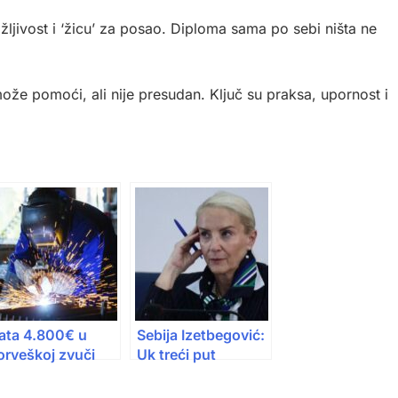
žljivost i ‘žicu’ za posao. Diploma sama po sebi ništa ne
može pomoći, ali nije presudan. Ključ su praksa, upornost i
lata 4.800€ u
Sebija Izetbegović:
orveškoj zvuči
Uk treći put
o san, ali evo
podnosi ostavku,
liko mi stvarno
ko da ostavku ne