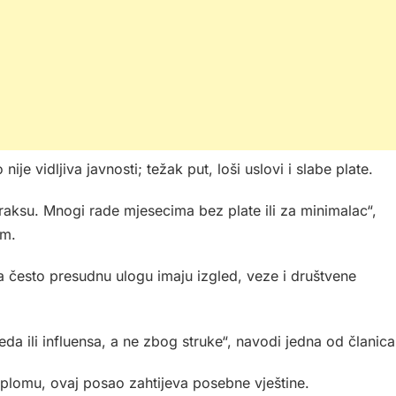
ije vidljiva javnosti; težak put, loši uslovi i slabe plate.
raksu. Mnogi rade mjesecima bez plate ili za minimalac“,
om.
ma često presudnu ulogu imaju izgled, veze i društvene
eda ili influensa, a ne zbog struke“, navodi jedna od članica
diplomu, ovaj posao zahtijeva posebne vještine.