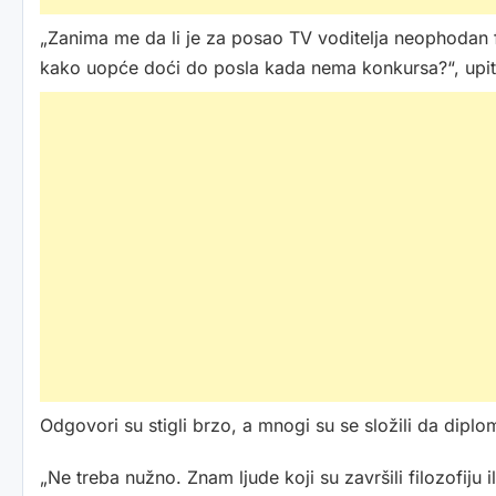
„Zanima me da li je za posao TV voditelja neophodan fak
kako uopće doći do posla kada nema konkursa?“, upita
Odgovori su stigli brzo, a mnogi su se složili da diplo
„Ne treba nužno. Znam ljude koji su završili filozofiju i