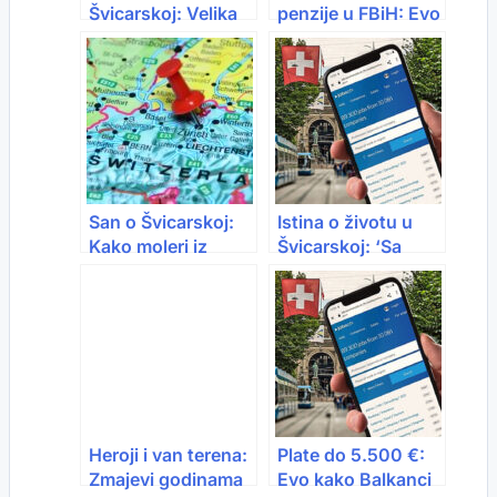
Švicarskoj: Velika
penzije u FBiH: Evo
potražnja, visoke
koliko iznose
plate i konkretne
prema godinama
prilike
staža
San o Švicarskoj:
Istina o životu u
Kako moleri iz
Švicarskoj: ‘Sa
regiona prolaze
4.500 € si skoro
kroz dozvole,
socijalni slučaj’
kvote i birokratiju
Heroji i van terena:
Plate do 5.500 €:
Zmajevi godinama
Evo kako Balkanci