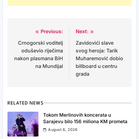
Previous:
Next:
Post
Crnogorski voditelj
Zavidovići slave
navigation
oduševio riječima
svog heroja: Tarik
nakon plasmana BiH
Muharemović dobio
na Mundijal
billboard u centru
grada
RELATED NEWS
Tokom Merlinovih koncerata u
Sarajevu bilo 156 miliona KM prometa
August 6, 2026