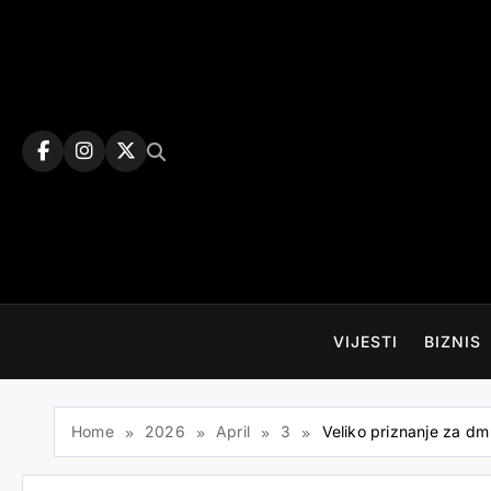
Skip
to
content
VIJESTI
BIZNIS
Home
2026
April
3
Veliko priznanje za dm 