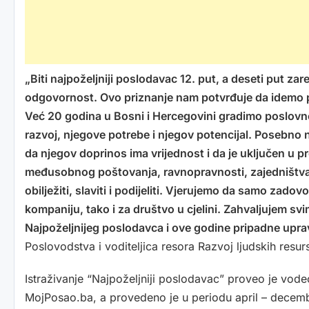
„Biti najpoželjniji poslodavac 12. put, a deseti put zare
odgovornost. Ovo priznanje nam potvrđuje da idemo p
Već 20 godina u Bosni i Hercegovini gradimo poslovno
razvoj, njegove potrebe i njegov potencijal. Posebno n
da njegov doprinos ima vrijednost i da je uključen u 
međusobnog poštovanja, ravnopravnosti, zajedništva i
obilježiti, slaviti i podijeliti. Vjerujemo da samo zadov
kompaniju, tako i za društvo u cjelini. Zahvaljujem svim
Najpoželjnijeg poslodavca i ove godine pripadne upr
Poslovodstva i voditeljica resora Razvoj ljudskih resur
Istraživanje “Najpoželjniji poslodavac” proveo je vode
MojPosao.ba, a provedeno je u periodu april – dece