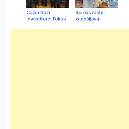
Cazin traži
Boreas raste i
investitore: Fokus
zapošljava:
na mlijeku i izvozu
Otvorene brojne
u EU
pozicije širom BiH