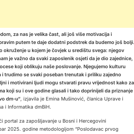
dom, za nas je velika čast, ali još više motivacija i
ravim putem te daje dodatni podstrek da budemo još bolji
 okruženje u kojem je čovjek u središtu svega: njegov
am je važno da svaki zaposlenik osjeti da je dio zajednice,
procese koji oblikuju naše poslovanje. Njegujemo kulturu
 trudimo se svaki poseban trenutak i priliku zajedno
oljni i motivirani ljudi mogu stvarati pravu vrijednost kako za
a koji su i ove godine glasali i tako doprinijeli da priznanje
avo dm-u“
, izjavila je Emina Mušinović, članica Uprave i
sa i Informatika dmBiH.
ći portal za zapošljavanje u Bosni i Hercegovini
mbar 2025. godine metodologijom “Poslodavac prvog