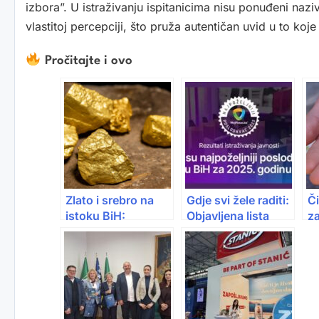
izbora”. U istraživanju ispitanicima nisu ponuđeni na
vlastitoj percepciji, što pruža autentičan uvid u to koj
Pročitajte i ovo
Zlato i srebro na
Gdje svi žele raditi:
Či
istoku BiH:
Objavljena lista
za
Kanađani kažu –
najpoželjnijih
gr
nalazište je “plitko i
poslodavaca u BiH
st
veliko”
i