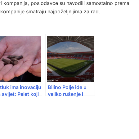
zivi kompanija, poslodavce su navodili samostalno prema
e kompanije smatraju najpoželjnijima za rad.
tluk ima inovaciju
Bilino Polje ide u
 svijet: Pelet koji
veliko rušenje i
ije i čuva prirodu,
obnovu: BiH dobija
iglo im priznanje
moderan stadion?
z New Yorka