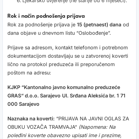
Ljekarsko uvjerenje (ne starije od 6 mjeseci).
Rok i način podnošenja prijava
Rok za podnošenje prijava je
15 (petnaest) dana
od
dana objave u dnevnom listu “Oslobođenje”.
Prijave sa adresom, kontakt telefonom i potrebnom
dokumentacijom dostavljaju se u zatvorenoj koverti
lično na protokol preduzeća ili preporučenom
poštom na adresu:
KJKP “Kantonalno javno komunalno preduzeće
GRAS“ d.o.o. Sarajevo
Ul. Srđana Aleksića br. 1
71
000 Sarajevo
Naznaka na koverti:
“PRIJAVA NA JAVNI OGLAS ZA
OBUKU VOZAČA TRAMVAJA“
(Napomena: Na
poleđini koverte obavezno upisati ime i prezime,