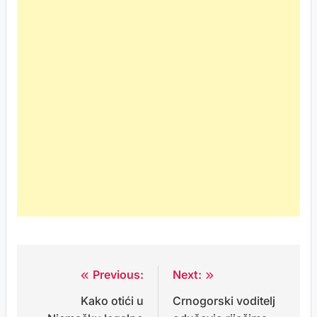
Previous:
Next:
Post
Kako otići u
Crnogorski voditelj
navigation