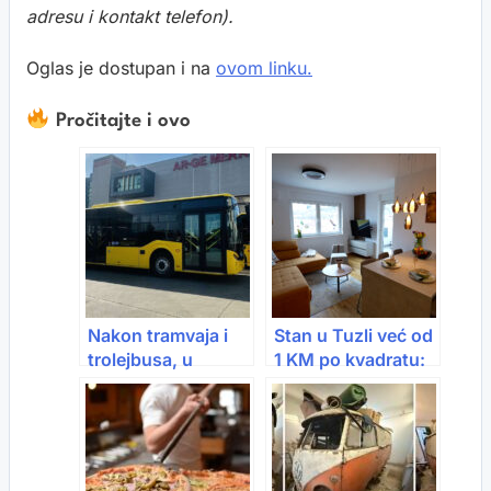
adresu i kontakt telefon).
Oglas je dostupan i na
ovom linku.
Pročitajte i ovo
Nakon tramvaja i
Stan u Tuzli već od
trolejbusa, u
1 KM po kvadratu:
Sarajevo dolaze i
Objavljen javni
novi autobusi
oglas, evo ko ima
pravo