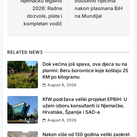
Njemačku legalno
oduševio riječima
2026: Radne
nakon plasmana BiH
dozvole, plate i
na Mundijal
kompletan vodič
RELATED NEWS
Dok većina još spava, ova djeca su na
planini: Beru borovnice koje koštaju 25
KM po kilogramu
August 8, 2026
KfW podržava veliki projekat EPBiH: U
užem izboru konsultanti iz Njemačke,
Hrvatske, Španije i SAD-a
August 8, 2026
Nakon više od 130 godina veliki zaokret