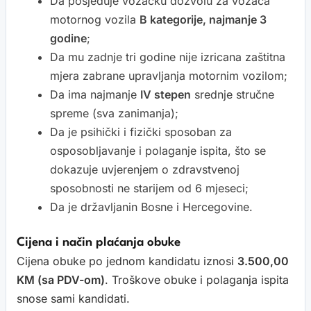
Da posjeduje vozačku dozvolu za vozača
motornog vozila
B kategorije, najmanje 3
godine
;
Da mu zadnje tri godine nije izricana zaštitna
mjera zabrane upravljanja motornim vozilom;
Da ima najmanje
IV stepen
srednje stručne
spreme (sva zanimanja);
Da je psihički i fizički sposoban za
osposobljavanje i polaganje ispita, što se
dokazuje uvjerenjem o zdravstvenoj
sposobnosti ne starijem od 6 mjeseci;
Da je državljanin Bosne i Hercegovine.
Cijena i način plaćanja obuke
Cijena obuke po jednom kandidatu iznosi
3.500,00
KM (sa PDV-om)
. Troškove obuke i polaganja ispita
snose sami kandidati.