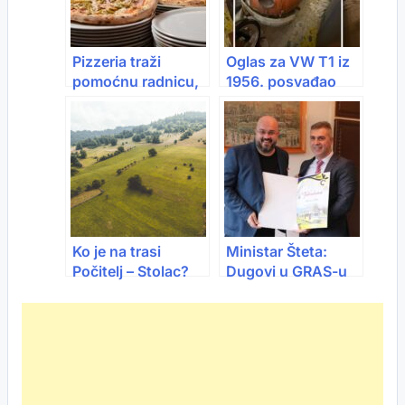
Pizzeria traži
Oglas za VW T1 iz
pomoćnu radnicu,
1956. posvađao
plata 1.800 KM –
narod: “Vrijedi
svi gledaju ovaj
bogatstvo” vs.
oglas
“Dobro je za
kokošinjac”
Ko je na trasi
Ministar Šteta:
Počitelj – Stolac?
Dugovi u GRAS-u
Objavljen oglas za
se smanjuju
sporazumno
pribavljanje
nekretnina