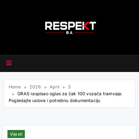
Skip
to
content
RESPEKT.BA
Home
2026
April
3
GRAS raspisao oglas za čak 100 vozača tramvaja:
Pogledajte uslove i potrebnu dokumentaciju
Vijesti