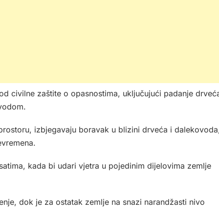
d civilne zaštite o opasnostima, uključujući padanje drveć
 vodom.
rostoru, izbjegavaju boravak u blizini drveća i dalekovoda
nevremena.
 satima, kada bi udari vjetra u pojedinim dijelovima zemlje
enje, dok je za ostatak zemlje na snazi narandžasti nivo