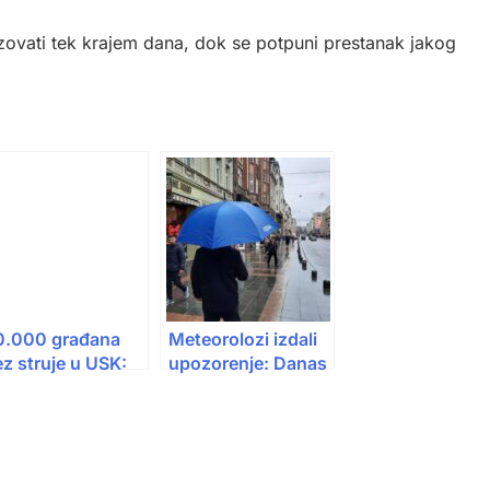
izovati tek krajem dana, dok se potpuni prestanak jakog
0.000 građana
Meteorolozi izdali
z struje u USK:
upozorenje: Danas
ijeg lomio
mogući jaki
etonske stubove,
pljuskovi i
jkritičnije u
nevrijeme
haću i Cazinu