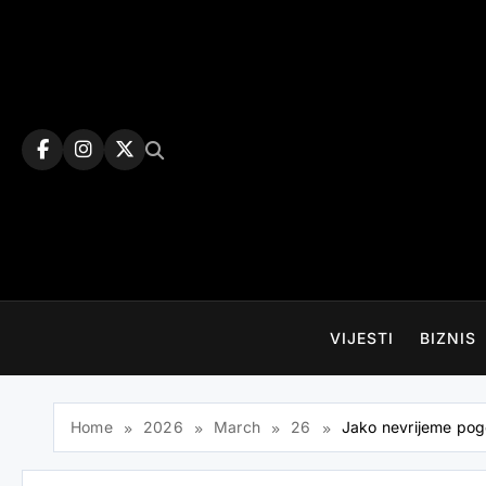
Skip
to
content
VIJESTI
BIZNIS
Home
2026
March
26
Jako nevrijeme pogod