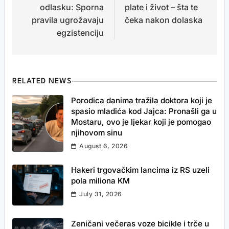
odlasku: Sporna
plate i život – šta te
pravila ugrožavaju
čeka nakon dolaska
egzistenciju
RELATED NEWS
Porodica danima tražila doktora koji je
spasio mladića kod Jajca: Pronašli ga u
Mostaru, ovo je ljekar koji je pomogao
njihovom sinu
August 6, 2026
Hakeri trgovačkim lancima iz RS uzeli
pola miliona KM
July 31, 2026
Zeničani večeras voze bicikle i trče u