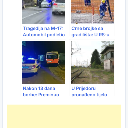
Tragedija na M-17:
Crne brojke sa
Automobil podletio
gradilišta: U RS-u
pod teretno vozilo,
poginulo 30
jedna osoba
radnika, 151 teško
stradala
povrijeđen
Nakon 13 dana
U Prijedoru
borbe: Preminuo
pronađeno tijelo
mladić iz Novog
muškarca u šahtu,
Pazara kojeg je
uzrok smrti prelom
otac udario
vratne kičme
motkom u glavu