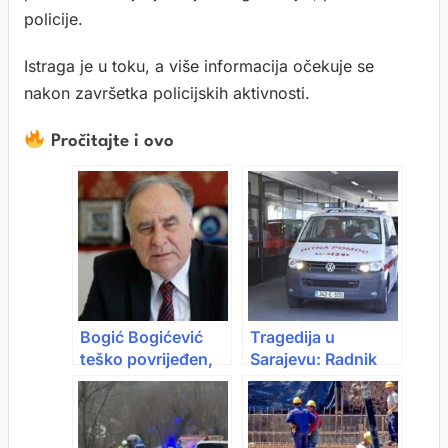
policije.
Istraga je u toku, a više informacija očekuje se
nakon završetka policijskih aktivnosti.
Pročitajte i ovo
Bogić Bogićević
Tragedija u
teško povrijeđen,
Sarajevu: Radnik
hitno operisan u
poginuo nakon
Sarajevo: U
pada s krova kuće
kritičnom stanju