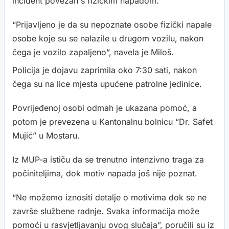
incident povezan s fizičkim napadom.
“Prijavljeno je da su nepoznate osobe fizički napale
osobe koje su se nalazile u drugom vozilu, nakon
čega je vozilo zapaljeno”, navela je Miloš.
Policija je dojavu zaprimila oko 7:30 sati, nakon
čega su na lice mjesta upućene patrolne jedinice.
Povrijeđenoj osobi odmah je ukazana pomoć, a
potom je prevezena u Kantonalnu bolnicu “Dr. Safet
Mujić” u Mostaru.
Iz MUP-a ističu da se trenutno intenzivno traga za
počiniteljima, dok motiv napada još nije poznat.
“Ne možemo iznositi detalje o motivima dok se ne
završe službene radnje. Svaka informacija može
pomoći u rasvjetljavanju ovog slučaja”, poručili su iz