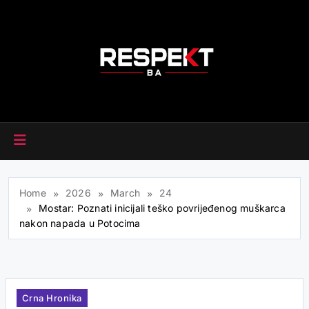
Skip
to
content
RESPEKT.BA
Home
2026
March
24
Mostar: Poznati inicijali teško povrijeđenog muškarca
nakon napada u Potocima
Crna Hronika