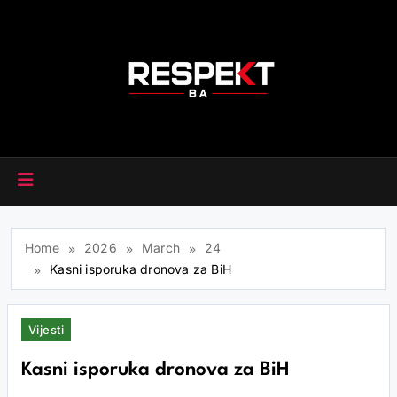
Skip
to
content
RESPEKT.BA
Home
2026
March
24
Kasni isporuka dronova za BiH
Vijesti
Kasni isporuka dronova za BiH