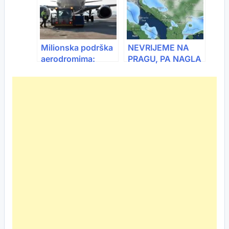
Milionska podrška
NEVRIJEME NA
aerodromima:
PRAGU, PA NAGLA
Sarajevo, Tuzla i
PROMJENA:
Mostar dobili nova
Meteorolozi objavili
sredstva
šta nas čeka do
maja