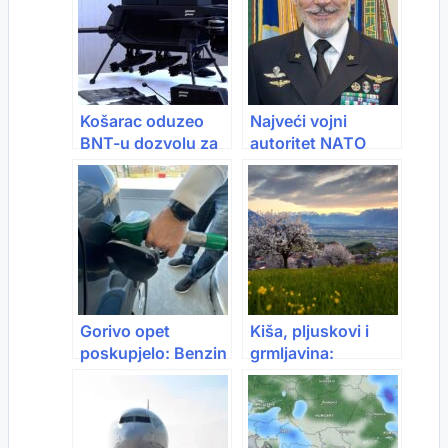
Košarac oduzeo
Najveći vojni
BNT-u dozvolu za
autoritet NATO
proizvodnju
saveza u posjeti
dronova: Inspekcija
Bosni i Hercegovini
utvrdila niz
nepravilnosti
Gorivo opet
Kiša, pljuskovi i
poskupjelo: Benzin
grmljavina:
raste, dizel blago
Najavljen i snijeg
pojeftinio
na planinama