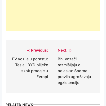
Previous:
Next:
Post
EV vozila u porastu:
Bh. vozači
navigation
Tesla i BYD bilježe
razmišljaju o
skok prodaje u
odlasku: Sporna
Evropi
pravila ugrožavaju
egzistenciju
RELATED NEWS