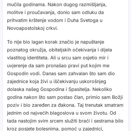
mučila godinama. Nakon dugog razmišljanja,
molitve i proučavanja, donio sam odluku da
prihvatim krštenje vodom i Duha Svetoga u
Novoapostolskoj crkvi.
To nije bio lagan korak značio je napuštanje
poznatog okružja, obiteljskih očekivanja i dijela
vlastitog identiteta. Ali u srcu sam osjetio mir i
uvjerenje da sam pronašao pravi put kojim me
Gospodin vodi. Danas sam zahvalan što sam dio
zajednice koja živi u iščekivanju uskorošnjeg
dolaska našeg Gospodina i Spasitelja. Nekoliko
godina nakon što sam postao član, primio sam Božji
poziv i bio zaređen za đakona. Taj trenutak smatram
jednim od najvećih blagoslova u svom životu. Od
tada nastojim svim srcem služiti braći i sestrama bilo
kroz posjete bolesnima, pomoć u zajednici,