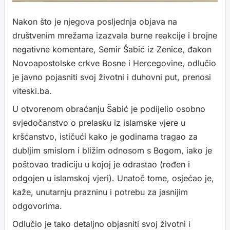
Nakon što je njegova posljednja objava na
društvenim mrežama izazvala burne reakcije i brojne
negativne komentare, Semir Šabić iz Zenice, đakon
Novoapostolske crkve Bosne i Hercegovine, odlučio
je javno pojasniti svoj životni i duhovni put, prenosi
viteski.ba.
U otvorenom obraćanju Šabić je podijelio osobno
svjedočanstvo o prelasku iz islamske vjere u
kršćanstvo, ističući kako je godinama tragao za
dubljim smislom i bližim odnosom s Bogom, iako je
poštovao tradiciju u kojoj je odrastao (rođen i
odgojen u islamskoj vjeri). Unatoč tome, osjećao je,
kaže, unutarnju prazninu i potrebu za jasnijim
odgovorima.
Odlučio je tako detaljno objasniti svoj životni i