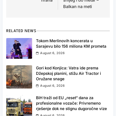
hrana
snijeg i do metar –
Balkan na meti
RELATED NEWS
Tokom Merlinovih koncerata u
Sarajevu bilo 156 miliona KM prometa
August 6, 2026
Gori kod Konjica: Vatra ide prema
Džepskoj planini, stižu Air Tractor i
Oružane snage
August 6, 2026
BiH traži od EU „reset“ dana za
profesionalne vozače: Privremeno
rješenje dok ne stignu dugoročne vize
August 6, 2026