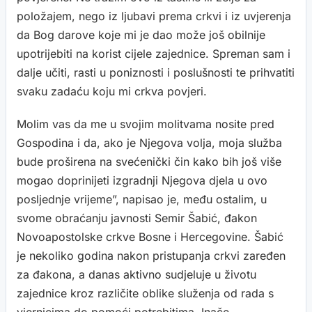
položajem, nego iz ljubavi prema crkvi i iz uvjerenja
da Bog darove koje mi je dao može još obilnije
upotrijebiti na korist cijele zajednice. Spreman sam i
dalje učiti, rasti u poniznosti i poslušnosti te prihvatiti
svaku zadaću koju mi crkva povjeri.
Molim vas da me u svojim molitvama nosite pred
Gospodina i da, ako je Njegova volja, moja služba
bude proširena na svećenički čin kako bih još više
mogao doprinijeti izgradnji Njegova djela u ovo
posljednje vrijeme”, napisao je, među ostalim, u
svome obraćanju javnosti Semir Šabić, đakon
Novoapostolske crkve Bosne i Hercegovine. Šabić
je nekoliko godina nakon pristupanja crkvi zaređen
za đakona, a danas aktivno sudjeluje u životu
zajednice kroz različite oblike služenja od rada s