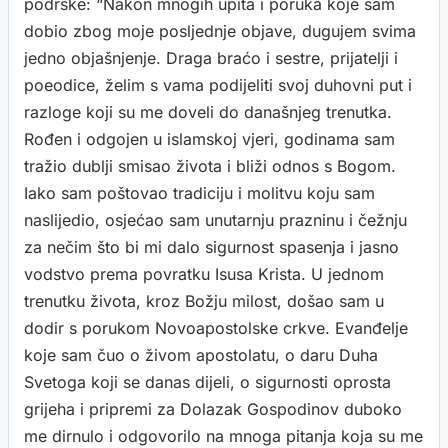
podrške: “Nakon mnogih upita i poruka koje sam
dobio zbog moje posljednje objave, dugujem svima
jedno objašnjenje. Draga braćo i sestre, prijatelji i
poeodice, želim s vama podijeliti svoj duhovni put i
razloge koji su me doveli do današnjeg trenutka.
Rođen i odgojen u islamskoj vjeri, godinama sam
tražio dublji smisao života i bliži odnos s Bogom.
Iako sam poštovao tradiciju i molitvu koju sam
naslijedio, osjećao sam unutarnju prazninu i čežnju
za nečim što bi mi dalo sigurnost spasenja i jasno
vodstvo prema povratku Isusa Krista. U jednom
trenutku života, kroz Božju milost, došao sam u
dodir s porukom Novoapostolske crkve. Evanđelje
koje sam čuo o živom apostolatu, o daru Duha
Svetoga koji se danas dijeli, o sigurnosti oprosta
grijeha i pripremi za Dolazak Gospodinov duboko
me dirnulo i odgovorilo na mnoga pitanja koja su me