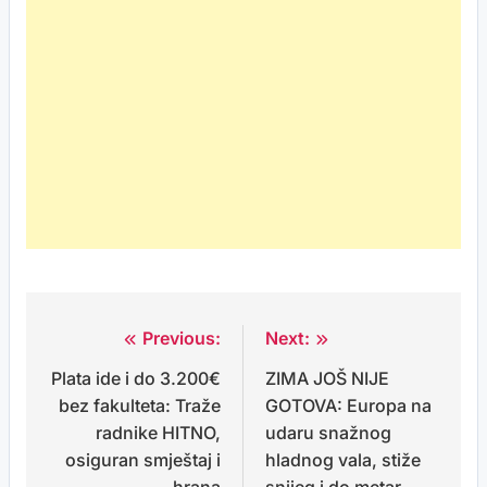
Previous:
Next:
Post
Plata ide i do 3.200€
ZIMA JOŠ NIJE
navigation
bez fakulteta: Traže
GOTOVA: Europa na
radnike HITNO,
udaru snažnog
osiguran smještaj i
hladnog vala, stiže