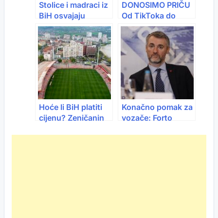
Stolice i madraci iz
DONOSIMO PRIČU
umjetnu
BiH osvajaju
Od TikToka do
inteligenciju
Evropu: Izvoz
skoro milijarde:
namještaja prešao
Kako je Khaby
100 miliona KM
Lame bez riječi
izgradio globalni
biznis
Hoće li BiH platiti
Konačno pomak za
cijenu? Zeničanin
vozače: Forto
došao do ključnih
otkrio kako bi se
informacija o
mogao riješiti
penalima Italije
problem boravka u
EU