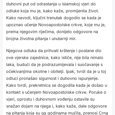
duhovni put od odrastanja u islamskoj vjeri do
odluke koja mu je, kako kaže, promijenila život.
Kako navodi, ključni trenutak dogodio se kada je
upoznao učenje Novoapostolske crkve, koje mu je,
prema njegovim riječima, donijelo odgovore na
brojna životna pitanja i unutarnji mir.
Njegova odluka da prihvati krštenje i postane dio
ove vjerske zajednice, kako ističe, nije bila nimalo
laka, budući da je podrazumijevala i suočavanje s
očekivanjima okoline i obitelji. Ipak, tvrdi da je u toj
odluci pronašao sigurnost i duhovno ispunjenje.
Kako tvrdi, prekretnica se dogodila kada je došao u
kontakt s učenjem Novoapostolske crkve. Poruke o
vjeri, oprostu i duhovnom vođenju ostavile su
snažan dojam na njega i, kako kaže, dale odgovore
na pitanja koja su ga godinama mučila, prenosi Crna