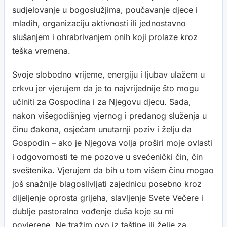
sudjelovanje u bogoslužjima, poučavanje djece i
mladih, organizaciju aktivnosti ili jednostavno
slušanjem i ohrabrivanjem onih koji prolaze kroz
teška vremena.
Svoje slobodno vrijeme, energiju i ljubav ulažem u
crkvu jer vjerujem da je to najvrijednije što mogu
učiniti za Gospodina i za Njegovu djecu. Sada,
nakon višegodišnjeg vjernog i predanog služenja u
činu đakona, osjećam unutarnji poziv i želju da
Gospodin – ako je Njegova volja proširi moje ovlasti
i odgovornosti te me pozove u svećenički čin, čin
sveštenika. Vjerujem da bih u tom višem činu mogao
još snažnije blagoslivljati zajednicu posebno kroz
dijeljenje oprosta grijeha, slavljenje Svete Večere i
dublje pastoralno vođenje duša koje su mi
povjerene. Ne tražim ovo iz taštine ili želje za