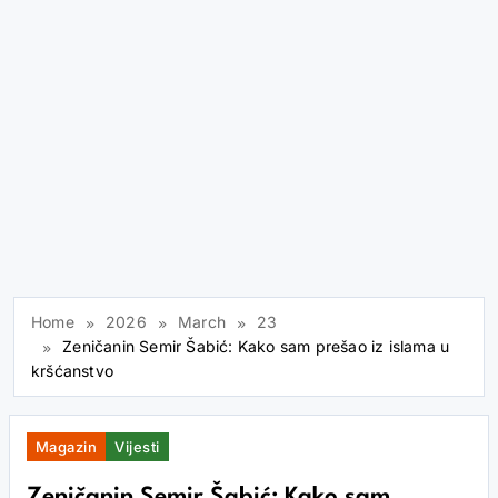
Home
2026
March
23
Zeničanin Semir Šabić: Kako sam prešao iz islama u
kršćanstvo
Magazin
Vijesti
Zeničanin Semir Šabić: Kako sam