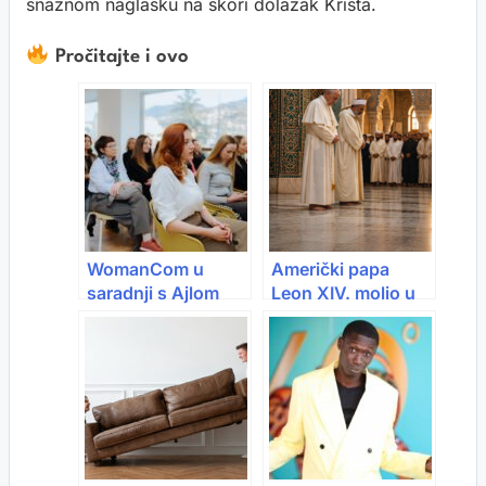
snažnom naglasku na skori dolazak Krista.
Pročitajte i ovo
WomanCom u
Američki papa
saradnji s Ajlom
Leon XIV. molio u
Karajko
džamiji i pozvao na
organizovao
mir među religijama
radionicu:
Marketing
upgrade: AI edition
– Kako
transformirati svoj
workflow uz