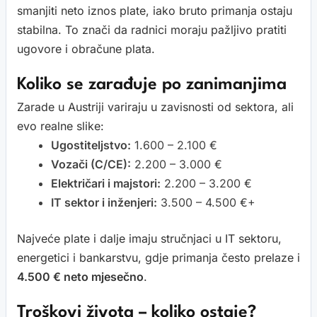
smanjiti neto iznos plate, iako bruto primanja ostaju
stabilna. To znači da radnici moraju pažljivo pratiti
ugovore i obračune plata.
Koliko se zarađuje po zanimanjima
Zarade u Austriji variraju u zavisnosti od sektora, ali
evo realne slike:
Ugostiteljstvo:
1.600 – 2.100 €
Vozači (C/CE):
2.200 – 3.000 €
Električari i majstori:
2.200 – 3.200 €
IT sektor i inženjeri:
3.500 – 4.500 €+
Najveće plate i dalje imaju stručnjaci u IT sektoru,
energetici i bankarstvu, gdje primanja često prelaze i
4.500 € neto mjesečno
.
Troškovi života – koliko ostaje?