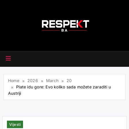
Skip
to
content
RESPEKT.BA
Home
2026
March
20
Plate idu gore: Evo koliko sada možete zaraditi u
Austriji
Vijesti