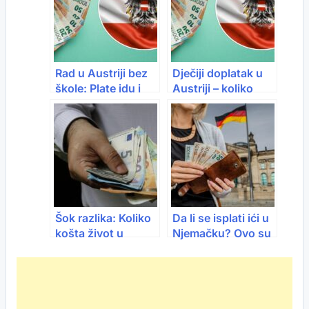
Rad u Austriji bez
Dječiji doplatak u
škole: Plate idu i
Austriji – koliko
preko 2.500€, evo
stvarno dobijete?
koji poslovi
Šok razlika: Koliko
Da li se isplati ići u
košta život u
Njemačku? Ovo su
Austriji, a koliko u
stvarne plate i
BiH
troškovi