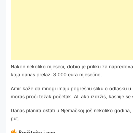
Nakon nekoliko mjeseci, dobio je priliku za napredovan
koja danas prelazi 3.000 eura mjesečno.
Amir kaže da mnogi imaju pogrešnu sliku o odlasku u Nj
moraš proći težak početak. Ali ako izdržiš, kasnije se s
Danas planira ostati u Njemačkoj još nekoliko godina, a
put.
Pročitajte i ovo