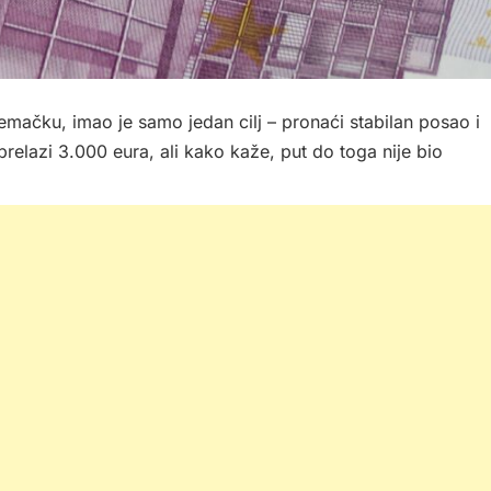
jemačku, imao je samo jedan cilj – pronaći stabilan posao i
prelazi 3.000 eura, ali kako kaže, put do toga nije bio