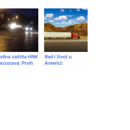
vilna zaštita HNK
Rad i život u
pozorava: Prvih
Americi:
na januara stiže
Kamiondžija s
ežak” val
balkana zarađuje
remena
100.000 dolara
godišnje