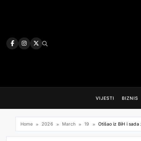
Skip
to
content
VIJESTI
BIZNIS
Home
2026
March
19
Otišao iz BiH i sada