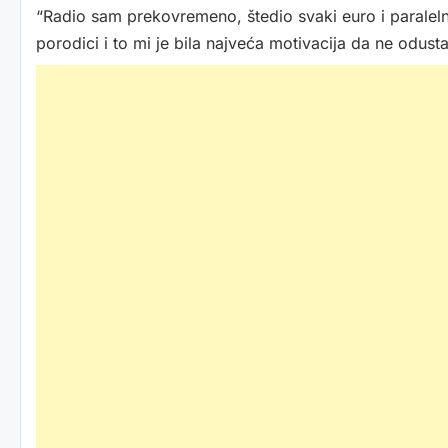
“Radio sam prekovremeno, štedio svaki euro i paralel
porodici i to mi je bila najveća motivacija da ne odust