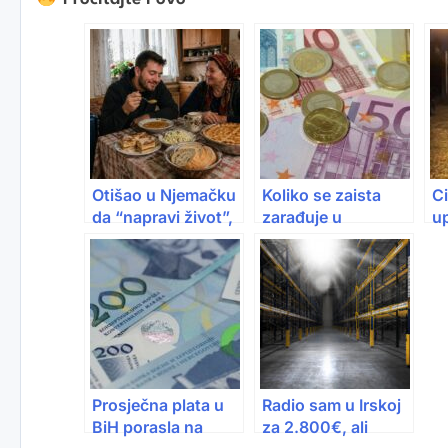
Otišao u Njemačku
Koliko se zaista
Ci
da “napravi život”,
zarađuje u
u
pa se vratio nakon
Njemačkoj 2026:
da
15 dana jer nije
Evo plata koje
“t
mogao bez mamine
čekaju radnike iz
v
kuhinje
BiH
Prosječna plata u
Radio sam u Irskoj
BiH porasla na
za 2.800€, ali