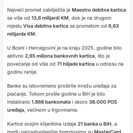
Najveći promet zabilježila je
Maestro debitna kartica
sa više od
13,6 milijardi KM
, dok je na drugom
mjestu
Visa debitna kartica
sa prometom od
6,63
milijarde KM
.
U Bosni i Hercegovini je na kraju 2025. godine bilo
aktivno
2,65 miliona bankovnih kartica
, što je
povećanje od više od
71 hiljade kartica
u odnosu na
godinu ranije.
Banke su istovremeno proširile mrežu uređaja za
plaćanje. Tokom prošle godine u BiH je bilo
instalirano
1.868 bankomata
i skoro
38.000 POS
uređaja
, većinom u trgovinama.
Kartice svojim klijentima izdaje
21 banka u BiH
, a
među najzastupljenijim brendovima su
MasterCard,