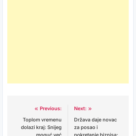
Previous:
Next:
Post
Toplom vremenu
Država daje novac
navigation
dolazi kraj: Snijeg
za posao i
moguć već
pokretanje biznisa: