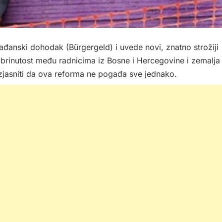
anski dohodak (Bürgergeld) i uvede novi, znatno strožiji
brinutost među radnicima iz Bosne i Hercegovine i zemalja
azjasniti da ova reforma ne pogađa sve jednako.