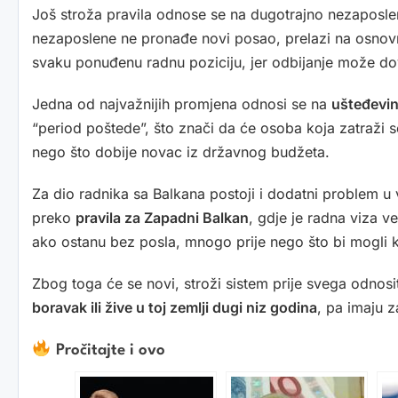
Još stroža pravila odnose se na dugotrajno nezaposle
nezaposlene ne pronađe novi posao, prelazi na osnovn
svaku ponuđenu radnu poziciju, jer odbijanje može do
Jedna od najvažnijih promjena odnosi se na
ušteđevin
“period poštede”, što znači da će osoba koja zatraži so
nego što dobije novac iz državnog budžeta.
Za dio radnika sa Balkana postoji i dodatni problem u
preko
pravila za Zapadni Balkan
, gdje je radna viza 
ako ostanu bez posla, mnogo prije nego što bi mogli k
Zbog toga će se novi, stroži sistem prije svega odnosi
boravak ili žive u toj zemlji dugi niz godina
, pa imaju 
Pročitajte i ovo