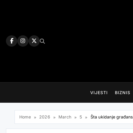
Skip
to
content
VIJESTI
BIZNIS
Home
2026
March
5
Šta ukidanje građans