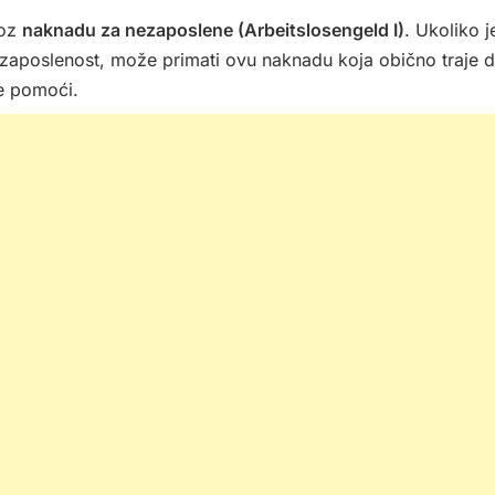
roz
naknadu za nezaposlene (Arbeitslosengeld I)
. Ukoliko j
ezaposlenost, može primati ovu naknadu koja obično traje 
ne pomoći.