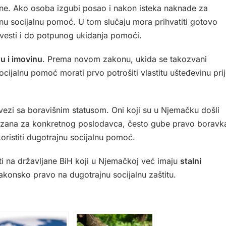
ne. Ako osoba izgubi posao i nakon isteka naknade za
u socijalnu pomoć. U tom slučaju mora prihvatiti gotovo
vesti i do potpunog ukidanja pomoći.
u i imovinu
. Prema novom zakonu, ukida se takozvani
cijalnu pomoć morati prvo potrošiti vlastitu ušteđevinu pri
 vezi sa boravišnim statusom. Oni koji su u Njemačku došli
vezana za konkretnog poslodavca, često gube pravo boravk
oristiti dugotrajnu socijalnu pomoć.
ti na državljane BiH koji u Njemačkoj već imaju
stalni
zakonsko pravo na dugotrajnu socijalnu zaštitu.