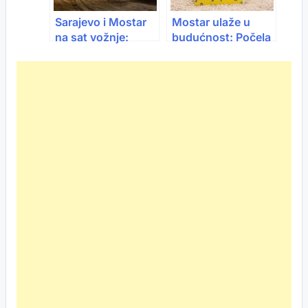
Sarajevo i Mostar
Mostar ulaže u
na sat vožnje:
budućnost: Počela
Tunel Prenj više
gradnja modernog
nije san – najskuplji
terminala
objekat na Koridoru
5C je vrijedan
preko milijardu KM