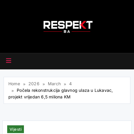
Skip
to
content
RESPEKT.BA
Home
2026
March
4
Počela rekonstrukcija glavnog ulaza u Lukavac,
projekt vrijedan 6,5 miliona KM
Vijesti