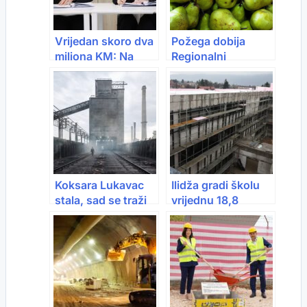
Vrijedan skoro dva
Požega dobija
miliona KM: Na
Regionalni
Grbavici niče novi
distributivni centar
dom za mlade
vrijedan 15,6
poduzetnike
miliona eura
Koksara Lukavac
Ilidža gradi školu
stala, sad se traži
vrijednu 18,8
kupac iz
miliona KM: U toku
inostranstva?
montaža dvorane i
instalacija