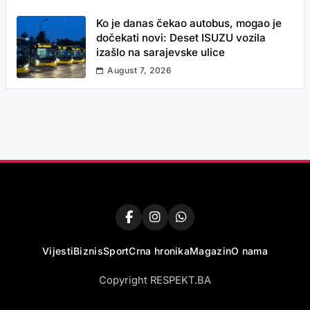
Ko je danas čekao autobus, mogao je
dočekati novi: Deset ISUZU vozila
izašlo na sarajevske ulice
August 7, 2026
Vijesti
Biznis
Sport
Crna hronika
Magazin
O nama
Copyright RESPEKT.BA