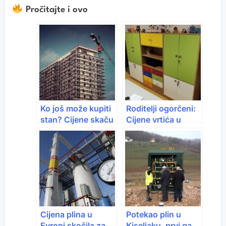
Pročitajte i ovo
Ko još može kupiti
Roditelji ogorčeni:
stan? Cijene skaču
Cijene vrtića u
u Srbiji, Hrvatskoj i
Sarajevu skaču i do
Crnoj Gori
600 KM,
subvencije kasne,
a dodatni troškovi
se gomilaju
Cijena plina u
Potekao plin u
Evropi skočila za
Kiseljaku, prvi ga