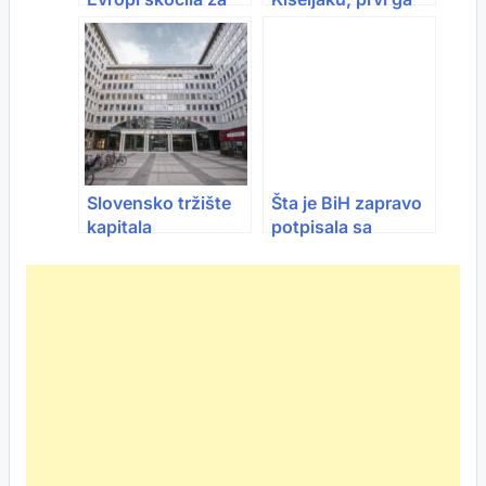
25 posto
dobio Lidl
Slovensko tržište
Šta je BiH zapravo
kapitala
potpisala sa
najprofitabilnije u
Hrvatskom: “Dobit
Evropi
ćemo tri puta
skuplji plin, a struja
iz njega u EU neće
biti konkurentna”