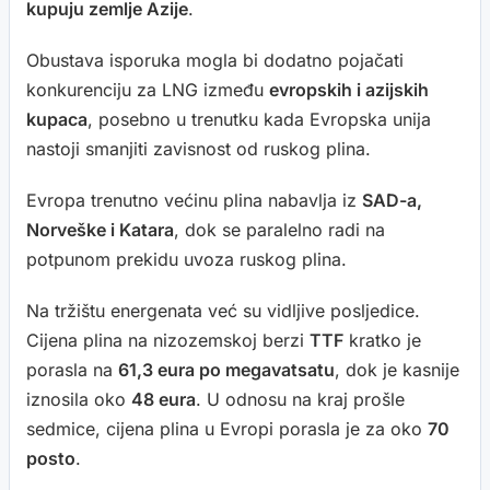
kupuju zemlje Azije
.
Obustava isporuka mogla bi dodatno pojačati
konkurenciju za LNG između
evropskih i azijskih
kupaca
, posebno u trenutku kada Evropska unija
nastoji smanjiti zavisnost od ruskog plina.
Evropa trenutno većinu plina nabavlja iz
SAD-a,
Norveške i Katara
, dok se paralelno radi na
potpunom prekidu uvoza ruskog plina.
Na tržištu energenata već su vidljive posljedice.
Cijena plina na nizozemskoj berzi
TTF
kratko je
porasla na
61,3 eura po megavatsatu
, dok je kasnije
iznosila oko
48 eura
. U odnosu na kraj prošle
sedmice, cijena plina u Evropi porasla je za oko
70
posto
.