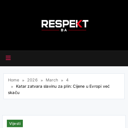
Skip
to
content
RESPEKT.BA
Home
2026
March
4
Katar zatvara slavinu za plin: Cijene u Evropi već
skaču
Vijesti