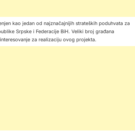
ijenjen kao jedan od najznačajnijih strateških poduhvata za
ublike Srpske i Federacije BiH. Veliki broj građana
 interesovanje za realizaciju ovog projekta.