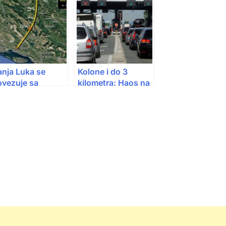
anja Luka se
Kolone i do 3
ovezuje sa
kilometra: Haos na
litom: Krenulo se
granicama nakon
aktivnostima na
uvođenja EES
gradnji autoceste
sistema