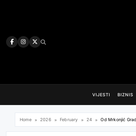
Skip
to
content
VIJESTI
BIZNIS
Home
2026
February
24
Od Mrkonjić Grad