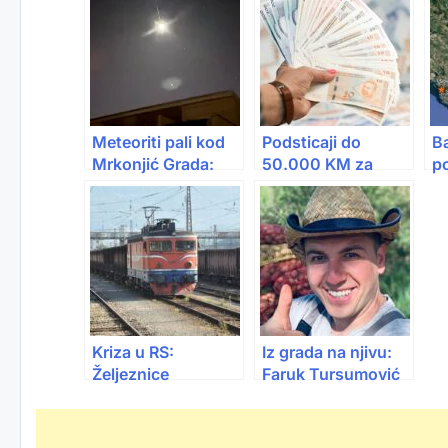
Meteoriti pali kod
Podsticaji do
B
Mrkonjić Grada:
50.000 KM za
p
Astronomi pozivaju
firme u RS:
Sp
građane da obrate
Otvoreni javni
s 
pažnju
pozivi
iz
Kriza u RS:
Iz grada na njivu:
Željeznice
Faruk Tursumović
obustavljaju
u Pljevljima
prevoz rude,
godišnje proizvede
ugroženo 1.676
oko 120 tona