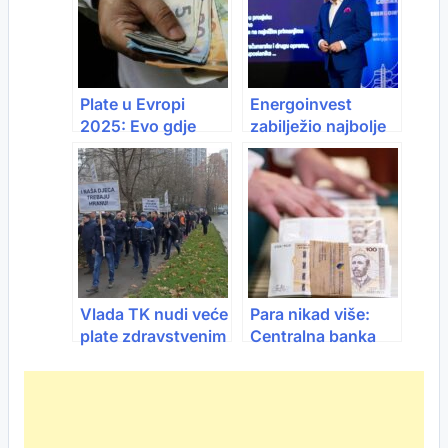
Plate u Evropi
Energoinvest
2025: Evo gdje
zabilježio najbolje
možete zaraditi
rezultate u
preko 5.000 €
posljednjih 30
mjesečno
godina
Vlada TK nudi veće
Para nikad više:
plate zdravstvenim
Centralna banka
radnicima: Rast od
BiH ruši rekorde
131 do 447 KM
dobiti
mjesečno