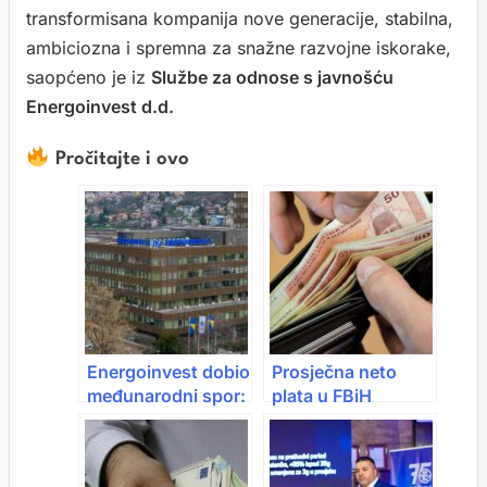
transformisana kompanija nove generacije, stabilna,
ambiciozna i spremna za snažne razvojne iskorake,
saopćeno je iz
Službe za odnose s javnošću
Energoinvest d.d.
Pročitajte i ovo
Energoinvest dobio
Prosječna neto
međunarodni spor:
plata u FBiH
Potvrđeno pravo
porasla na 1.594
na skoro 6 miliona
KM: Rast od 16% u
eura
2025. godini