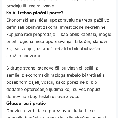
prodaju ili iznajmljivanje.
Ko bi trebao plaćati porez?
Ekonomski analitičari upozoravaju da treba pažljivo
definisati obuhvat zakona. Investicione nekretnine,
kupljene radi preprodaje ili kao oblik kapitala, mogle
bi biti logična meta oporezivanja. Također, stanovi
koji se izdaju „na crno“ trebali bi biti obuhvaćeni
strožim nadzorom.
S druge strane, stanove čiji su vlasnici iselili iz
zemlje iz ekonomskih razloga trebalo bi tretirati s
posebnom osjetljivošću, kako porez ne bi bio
dodatno opterećenje ljudima koji su već napustili
domovinu zbog teških uslova života.
Glasovi za i protiv
Opozicija tvrdi da se porez uvodi kako bi se
popunile budžetske rupe, dok dio stručne javnosti