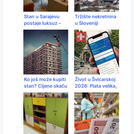
Stan u Sarajevu
Tržište nekretnina
postaje luksuz –
u Sloveniji
cijene idu i do
eksplodiralo: cijene
480.000 KM
kvadrata na
rekordnim nivoima
Ko još može kupiti
Život u Švicarskoj
stan? Cijene skaču
2026: Plata velika,
u Srbiji, Hrvatskoj i
ali kad vidite cijene
Crnoj Gori
stanova – šok