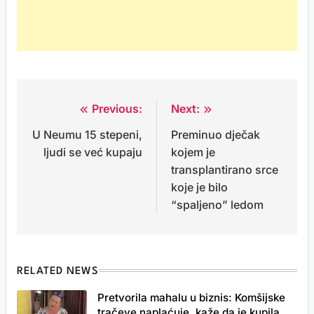
Previous:
Next:
Post
U Neumu 15 stepeni,
Preminuo dječak
navigation
ljudi se već kupaju
kojem je
transplantirano srce
koje je bilo
“spaljeno” ledom
RELATED NEWS
Pretvorila mahalu u biznis: Komšijske
tračeve naplaćuje, kaže da je kupila