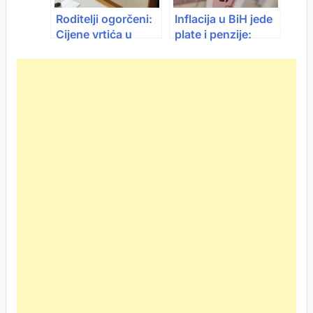
Roditelji ogorčeni:
Inflacija u BiH jede
Cijene vrtića u
plate i penzije:
Sarajevu skaču i do
Cijene rastu brže
600 KM,
od primanja
subvencije kasne,
a dodatni troškovi
se gomilaju