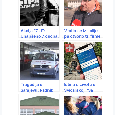
Akcija “Zid”:
Vratio se iz Italije
Uhapšeno 7 osoba,
pa otvorio tri firme i
zaplijenjeni droga,
oživio Podrinje
oružje i vozila
Tragedija u
Istina o životu u
Sarajevu: Radnik
Švicarskoj: ‘Sa
poginuo nakon
4.500 € si skoro
pada s krova kuće
socijalni slučaj’