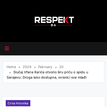
Skip
to
content
RESPEKT.BA
Home
2026
February
20
Slučaj Irfana Karića otvorio širu priču o spidu u
Sarajevu: Droga lako dostupna, ovisnici sve mlađi
Crna Hronika