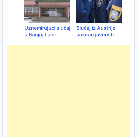
Uznemirujući slučaj
Slučaj iz Austrije
u Banjoj Luci:
šokirao javnost:
Osnovac u školu
Uzimao penziju
donio “listu za
preminule supruge
odstrel”!
20 godina