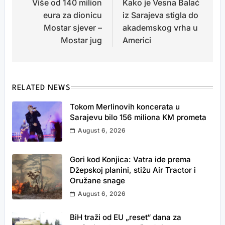
Više od 140 milion
Kako je Vesna Balać
navigation
eura za dionicu
iz Sarajeva stigla do
Mostar sjever –
akademskog vrha u
Mostar jug
Americi
RELATED NEWS
Tokom Merlinovih koncerata u
Sarajevu bilo 156 miliona KM prometa
August 6, 2026
Gori kod Konjica: Vatra ide prema
Džepskoj planini, stižu Air Tractor i
Oružane snage
August 6, 2026
BiH traži od EU „reset“ dana za