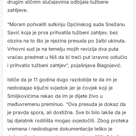
drugim sličnim slučajevima odbijala tužbene
zahtjeve.
“Moram pohvaliti sutkinju Općinskog suda Snežanu
Savić koja je prva prihvatila tužbeni zahtjev, bez
obzira na to što je njezina presuda po žalbi ukinuta.
Vrhovni sud je na temelju mojih revizija dva puta
vraćao predmet u Niš da bi treći put izravno odlučio
i prihvatio tužbeni zahtjev”, pojašnjava Blagojević.
Ističe da je 11 godina dugo razdoblje te da im je
nedostajao ključni svjedok jer je čovjek koji je
Smiljkovićima rekao da im je dijete živo u
međuvremenu preminuo. “Ova presuda je dokaz da
je pravda spora, ali dostižna. Sve bi bilo lakše da je
taj djelatnik rodilišta mogao svjedočiti. Zbog proteka
vremena i nedostupne dokumentacije teško je