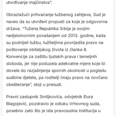
utvrđivanje majčinstva”.
Obrazlažući prihvaćanje tužbenog zahtjeva, Sud je
naveo da su utvrđeni propusti za koje je odgovorna
država. “Tužena Republika Srbija je svojim
nedjelotvornim ponašanjem od 2013. godine, kada
su podnijeli tužbu, tužiteljima povrijedila pravo na
poštovanje obiteljskog života iz članka 8.
Konvencije za zaštitu ljudskih prava i temeljnih
sloboda, jer nije poduzela adekvatne mjere koje bi
dovele do razjašnjenja spornih okolnosti u pogledu
sudbine djeteta, pa roditelji imaju pravo na novčano
obeštećenje”, stoji u presudi.
Pravni zastupnik Smiljkovića, odvjetnik Đura
Blagojević, pozdravio je odluku Vrhovnog suda,
posebno zato što je ista pravosudna institucija u