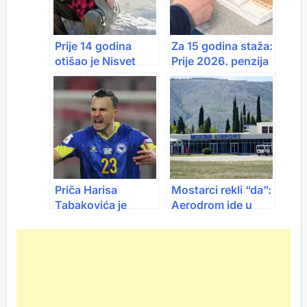
Prije 14 godina
Za 15 godina staža:
otišao je Nisvet
Prije 2026. penzija
Džanko, čovjek koji
666 KM, danas
je Bosnu pokazivao
434 marke
srcem
Priča Harisa
Mostarci rekli “da”:
Tabakovića je
Aerodrom ide u
inspiracija svima:
koncesiju
Prije 10 godina
tražio sliku sa
Zmajevima, danas
svi traže s njim!