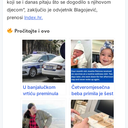
koji se i danas pitaju što se dogodilo s njihovom
djecom”, zaključio je odvjetnik Blagojević,
prenosi
Index.hr.
Pročitajte i ovo
U banjalučkom
Četveromjesečna
vrtiću preminula
beba primila je šest
devetomjesečna
vakcina: Dva dana
beba, očekuje se
kasnije, otišla je na
da tužitelj naredi
popodnevnu
obdukciju
dremku i više se
nikad nije probudila