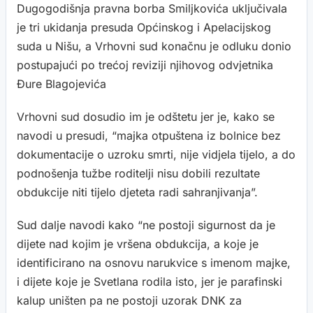
Dugogodišnja pravna borba Smiljkovića uključivala
je tri ukidanja presuda Općinskog i Apelacijskog
suda u Nišu, a Vrhovni sud konačnu je odluku donio
postupajući po trećoj reviziji njihovog odvjetnika
Đure Blagojevića
Vrhovni sud dosudio im je odštetu jer je, kako se
navodi u presudi, “majka otpuštena iz bolnice bez
dokumentacije o uzroku smrti, nije vidjela tijelo, a do
podnošenja tužbe roditelji nisu dobili rezultate
obdukcije niti tijelo djeteta radi sahranjivanja”.
Sud dalje navodi kako “ne postoji sigurnost da je
dijete nad kojim je vršena obdukcija, a koje je
identificirano na osnovu narukvice s imenom majke,
i dijete koje je Svetlana rodila isto, jer je parafinski
kalup uništen pa ne postoji uzorak DNK za