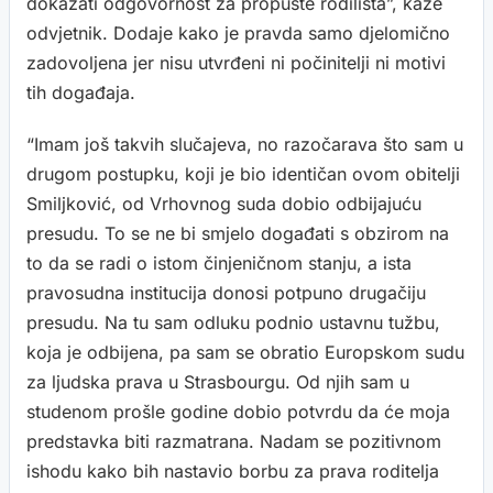
dokazati odgovornost za propuste rodilišta”, kaže
odvjetnik. Dodaje kako je pravda samo djelomično
zadovoljena jer nisu utvrđeni ni počinitelji ni motivi
tih događaja.
“Imam još takvih slučajeva, no razočarava što sam u
drugom postupku, koji je bio identičan ovom obitelji
Smiljković, od Vrhovnog suda dobio odbijajuću
presudu. To se ne bi smjelo događati s obzirom na
to da se radi o istom činjeničnom stanju, a ista
pravosudna institucija donosi potpuno drugačiju
presudu. Na tu sam odluku podnio ustavnu tužbu,
koja je odbijena, pa sam se obratio Europskom sudu
za ljudska prava u Strasbourgu. Od njih sam u
studenom prošle godine dobio potvrdu da će moja
predstavka biti razmatrana. Nadam se pozitivnom
ishodu kako bih nastavio borbu za prava roditelja